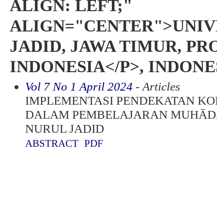
ALIGN: LEFT;"
ALIGN="CENTER">UNIV
JADID, JAWA TIMUR, P
INDONESIA</P>, INDONE
Vol 7 No 1 April 2024
- Articles
IMPLEMENTASI PENDEKATAN KO
DALAM PEMBELAJARAN MUHĀDA
NURUL JADID
ABSTRACT
PDF