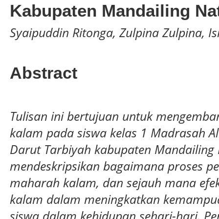
Kabupaten Mandailing Na
Syaipuddin Ritonga, Zulpina Zulpina, 
Abstract
Tulisan
in
i ber
tujuan
untuk
mengemba
kalam pada
siswa kelas 1 Madrasah Al
Darut Tarbiyah kabupaten Mandailing N
mendeskripsikan bagaimana proses p
maharah kalam
, dan
sejauh mana efek
kalam dalam meningkatkan kemampua
siswa dalam kehidupan sehari-hari.
Pe