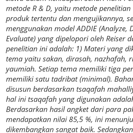
metode R & D
, yaitu
metode penelitian
produk tertentu
dan
mengujikan
nya, 
menggunakan model ADDIE (Analyze, D
Evaluate) yang dipelopori oleh Reiser
penelitian ini adalah: 1) Materi yang 
tema yaitu sakan, dirasah, nazhafah, 
yaumiah. Setiap tema memiliki tiga per
memiliki satu tadribat (minimal). Bah
disusun berdasarkan tsaqafah mahalli
hal ini tsaqafah yang digunakan adala
Berdasarkan hasil angket dari para paka
mendapatkan nilai 85,5 %, ini menun
dikembangkan sangat baik. Sedangkan 