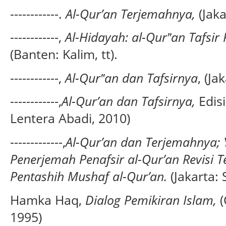
------------.
Al-Qur’an Terjemahnya,
(Jak
------------,
Al-Hidayah: al-Qur‟an Tafsir
(Banten: Kalim, tt).
------------,
Al-Qur‟an dan Tafsirnya
, (Ja
------------,
Al-Qur’an dan Tafsirnya,
Edis
Lentera Abadi, 2010)
-------------,
Al-Qur’an dan Terjemahnya;
Penerjemah Penafsir al-Qur’an Revisi 
Pentashih Mushaf al-Qur’an.
(Jakarta:
Hamka Haq,
Dialog Pemikiran Islam,
(
1995)