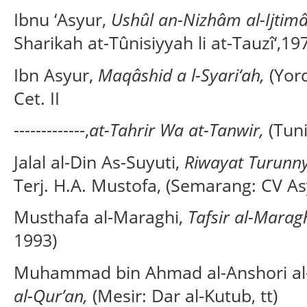
Ibnu ‘Asyur,
Ushûl an-Nizhâm al-Ijtim
Sharikah at-Tûnisiyyah li at-Tauzî‘,19
Ibn Asyur,
Maqâshid a l-Syari‘ah,
(Yor
Cet. II
-------------,
at-Tahrir Wa at-Tanwir,
(Tun
Jalal al-Din As-Suyuti,
Riwayat Turunny
Terj. H.A. Mustofa, (Semarang: CV Asy
Musthafa al-Maraghi,
Tafsir al-Marag
1993)
Muhammad bin Ahmad al-Anshori al
al-Qur’an,
(Mesir: Dar al-Kutub, tt)