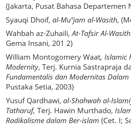
(Jakarta, Pusat Bahasa Departemen N
Syauqi Dhoif,
al-Mu‟jam al-Wasith
, (M
Wahbah az-Zuhaili,
At-Tafsir Al-Wasith
Gema Insani, 201 2)
William Montogomery Waat
, Islami
Modernity
, Terj. Kurnia Sastrapraja 
Fundamentalis dan Modernitas Dalam 
Pustaka Setia, 2003)
Yusuf Qardhawi,
al-Shahwah al-Islami
Tatharuf,
Terj. Hawin Murthado,
Isla
Radikalisme dalam Ber-islam
(Cet. I; 