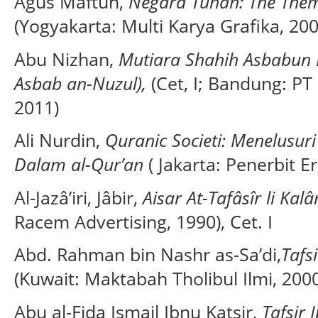
Agus Maftuh,
Negara Tuhan: The Them
(Yogyakarta: Multi Karya Grafika, 200
Abu Nizhan,
Mutiara Shahih Asbabun N
Asbab an-Nuzul),
(Cet, I; Bandung: P
2011)
Ali Nurdin,
Quranic Societi: Menelusur
Dalam al-Qur’an
( Jakarta: Penerbit E
Al-Jazâ’iri, Jâbir,
Aisar At-Tafâsîr li Kalâ
Racem Advertising, 1990), Cet. I
Abd. Rahman bin Nashr as-Sa’di,
Tafs
(Kuwait: Maktabah Tholibul Ilmi, 200
Abu al-Fida Ismail Ibnu Katsir,
Tafsir 