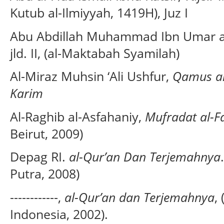
Kutub al-Ilmiyyah, 1419H), Juz I
Abu Abdillah Muhammad Ibn Umar a
jld. II, (al-Maktabah Syamilah)
Al-Miraz Muhsin ‘Ali Ushfur,
Qamus al-
Karim
Al-Raghib al-Asfahaniy,
Mufradat al-F
Beirut, 2009)
Depag RI.
al-Qur’an Dan Terjemahnya
Putra, 2008)
------------,
al-Qur’an dan
Terjemahnya
,
Indonesia, 2002).