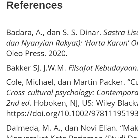
References
Badara, A., dan S. S. Dinar.
Sastra Li
dan Nyanyian Rakyat): ‘Harta Karun’ O
Oleo Press, 2020.
Bakker SJ, J.W.M.
Filsafat Kebudayaan
Cole, Michael, dan Martin Packer. “C
Cross-cultural psychology: Contempora
2nd ed
. Hoboken, NJ, US: Wiley Black
https://doi.org/10.1002/9781119519
Dalmeda, M. A., dan Novi Elian. “Mak
Masyarakat Kota Pariaman (Studi Des