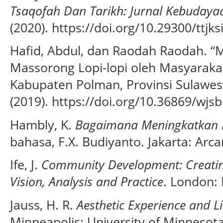
Tsaqofah Dan Tarikh: Jurnal Kebudaya
(2020). https://doi.org/10.29300/ttjks
Hafid, Abdul, dan Raodah Raodah. “M
Massorong Lopi-lopi oleh Masyaraka
Kabupaten Polman, Provinsi Sulawes
(2019). https://doi.org/10.36869/wjsb
Hambly, K.
Bagaimana Meningkatkan R
bahasa, F.X. Budiyanto. Jakarta: Arca
Ife, J.
Community Development: Creatin
Vision, Analysis and Practice
. London:
Jauss, H. R.
Aesthetic Experience and L
Minneapolis: University of Minnesota