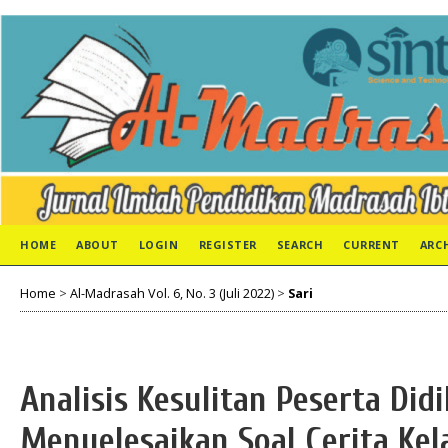
HOME
ABOUT
LOGIN
REGISTER
SEARCH
CURRENT
ARC
Home
>
Al-Madrasah Vol. 6, No. 3 (Juli 2022)
>
Sari
Analisis Kesulitan Peserta Did
Menyelesaikan Soal Cerita Ke