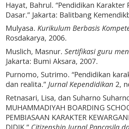
Hayat, Bahrul. “Pendidikan Karakter
Dasar.” Jakarta: Balitbang Kemendik
Mulyasa.
Kurikulum Berbasis Kompet
Rosdakarya, 2006.
Muslich, Masnur.
Sertifikasi guru me
Jakarta: Bumi Aksara, 2007.
Purnomo, Sutrimo. “Pendidikan karak
dan realita.”
Jurnal Kependidikan
2, n
Retnasari, Lisa, dan Suharno Suhar
MUHAMMADIYAH BOARDING SCHOO
PEMBIASAAN KARAKTER KEWARGAN
DIDIK.”
Citizenship Jurnal Pancasila