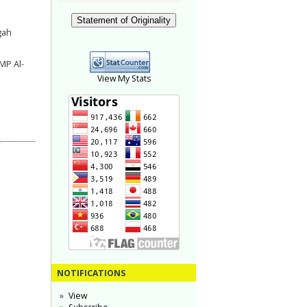
Statement of Originality
gah
MP Al-
View My Stats
NOTIFICATIONS
View