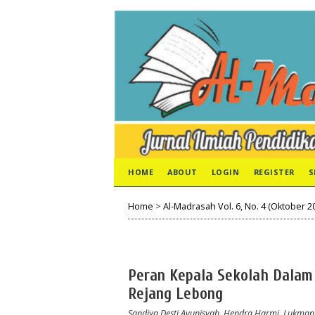
HOME
ABOUT
LOGIN
REGISTER
S
Home
>
Al-Madrasah Vol. 6, No. 4 (Oktober 2
Peran Kepala Sekolah Dalam 
Rejang Lebong
Sandiya Desti Ayunisyah, Hendra Harmi, Lukman