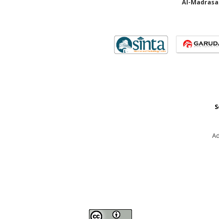
Al-Madrasah
S
Ad