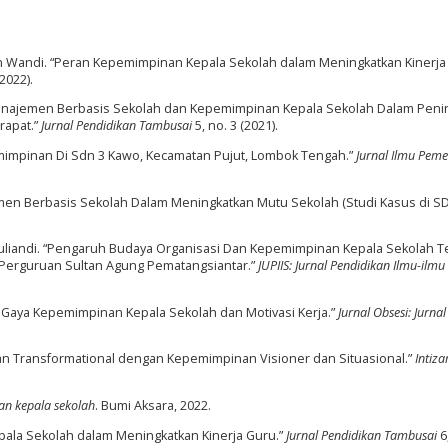
 dan Wandi. “Peran Kepemimpinan Kepala Sekolah dalam Meningkatkan Kinerja
(2022).
s Manajemen Berbasis Sekolah dan Kepemimpinan Kepala Sekolah Dalam Peni
rapat.”
Jurnal Pendidikan Tambusai
5, no. 3 (2021).
emimpinan Di Sdn 3 Kawo, Kecamatan Pujut, Lombok Tengah.”
Jurnal Ilmu Pem
ajemen Berbasis Sekolah Dalam Meningkatkan Mutu Sekolah (Studi Kasus di S
ar Juliandi. “Pengaruh Budaya Organisasi Dan Kepemimpinan Kepala Sekolah 
Perguruan Sultan Agung Pematangsiantar.”
JUPIIS: Jurnal Pendidikan Ilmu-ilmu 
ari Gaya Kepemimpinan Kepala Sekolah dan Motivasi Kerja.”
Jurnal Obsesi: Jurnal
 Transformational dengan Kepemimpinan Visioner dan Situasional.”
Intiza
n kepala sekolah
. Bumi Aksara, 2022.
Kepala Sekolah dalam Meningkatkan Kinerja Guru.”
Jurnal Pendidikan Tambusai
6