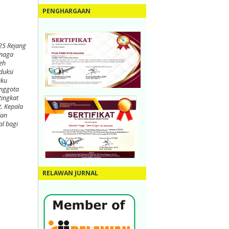
PENGHARGAAN
25 Rejang
enaga
eh
duksi
aku
anggota
tingkat
t. Kepala
dan
l bagi
RELAWAN JURNAL