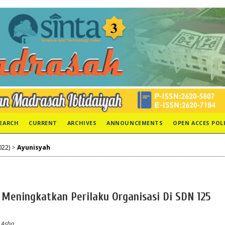
EARCH
CURRENT
ARCHIVES
ANNOUNCEMENTS
OPEN ACCES POL
022)
>
Ayunisyah
Meningkatkan Perilaku Organisasi Di SDN 125
 Asha