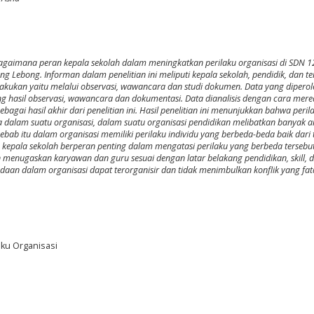
 bagaimana peran kepala sekolah dalam meningkatkan perilaku organisasi di SDN 1
ng Lebong. Informan dalam penelitian ini meliputi kepala sekolah, pendidik, dan t
akukan yaitu melalui observasi, wawancara dan studi dokumen. Data yang diperol
tang hasil observasi, wawancara dan dokumentasi. Data dianalisis dengan cara mere
gai hasil akhir dari penelitian ini. Hasil penelitian ini menunjukkan bahwa peril
a dalam suatu organisasi, dalam suatu organisasi pendidikan melibatkan banyak 
ebab itu dalam organisasi memiliki perilaku individu yang berbeda-beda baik dari 
u kepala sekolah berperan penting dalam mengatasi perilaku yang berbeda tersebu
enugaskan karyawan dan guru sesuai dengan latar belakang pendidikan, skill, 
n dalam organisasi dapat terorganisir dan tidak menimbulkan konflik yang fata
aku Organisasi