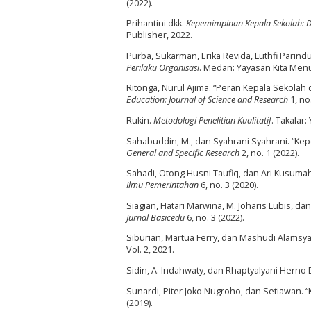
(2022).
Prihantini dkk.
Kepemimpinan Kepala Sekolah: D
Publisher, 2022.
Purba, Sukarman, Erika Revida, Luthfi Parind
Perilaku Organisasi
. Medan: Yayasan Kita Menu
Ritonga, Nurul Ajima. “Peran Kepala Sekolah
Education: Journal of Science and Research
1, no.
Rukin.
Metodologi Penelitian Kualitatif
. Takalar
Sahabuddin, M., dan Syahrani Syahrani. “K
General and Specific Research
2, no. 1 (2022).
Sahadi, Otong Husni Taufiq, dan Ari Kusuma
Ilmu Pemerintahan
6, no. 3 (2020).
Siagian, Hatari Marwina, M. Joharis Lubis, 
Jurnal Basicedu
6, no. 3 (2022).
Siburian, Martua Ferry, dan Mashudi Alamsy
Vol. 2, 2021.
Sidin, A. Indahwaty, dan Rhaptyalyani Herno 
Sunardi, Piter Joko Nugroho, dan Setiawan. 
(2019).