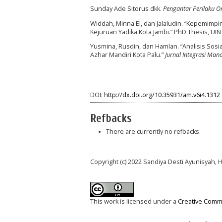
Sunday Ade Sitorus dkk.
Pengantar Perilaku O
Widdah, Minna El, dan Jalaludin. “Kepemim
Kejuruan Yadika Kota Jambi.” PhD Thesis, UIN
Yusmina, Rusdin, dan Hamlan. “Analisis Sos
Azhar Mandiri Kota Palu.”
Jurnal Integrasi Ma
DOI:
http://dx.doi.org/10.35931/am.v6i4.1312
Refbacks
There are currently no refbacks.
Copyright (c) 2022 Sandiya Desti Ayunisyah,
This work is licensed under a
Creative Commo