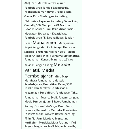
Al-Qur’an, Metode Pembelajaran,
Pembelajaran Tahfidz
Baamboozle,
Keanekaragaman Hayati, Pendidikan,
Game, Kuis
Bimbingan Konseling,
Efektivitas, Layanan Konseling
Game kuis,
Genially, SDN Mojopurno 01 Madiun
Howard Garden, Ilmu Pendidikan Sosial,
Madrasah Ibtidaiyah
Kreativitas,
Pembelajaran P5, Barang Bekas, Sekolah
Manajemen
Dasar
Manajemen
Projek Penguatan Profil Pelajar Pancasila,
Sekolah Penggerak, Kearifan Lokal
Media
Video Animasi Piknik Bersama Matematika,
Pemahaman Konsep Matematis, Siswa
Metode
Kelas V, Bangun Ruang
Variatif, Media
Pembelajaran
Mind Map,
Membaca Pemahaman, Metode
Pembelajaran, Pendidikan Dasar, SQ3R
Pendidikan Karakter, Pembiasaan,
Keagamaan
Pendidikan, Pendekatan TaRL,
Pemahaman Peserta Didik
Pengembangan,
Media Pembelajaran, E-book, Pemahaman
Konsep, Sistem Tata Surya
Peran Guru,
Inovator, Kurikulum Merdeka, Kreativitas
Pesesrta didik, Problem Based Learning,
PPKn
Platform Merdeka Mengajar,
Kurikulum Merdeka, Mata Pelajaran IPAS
Proyek Penguatan Profil Pelajar Pancasila,