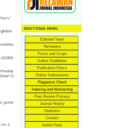
 Guru.”
ADDITIONAL MENU
ngkatan
Editorial Team
erintahan
Reviewers
Focus and Scope
D 023893
Author Guidelines
Publication Ethics
Terhadap
Online Submissions
Sosial
12,
Plagiarism Check
Indexing and Abstracting
Peer Review Process
m, Jurnal
Journal History
Statistics
Contact
, no. 2
Author Fees