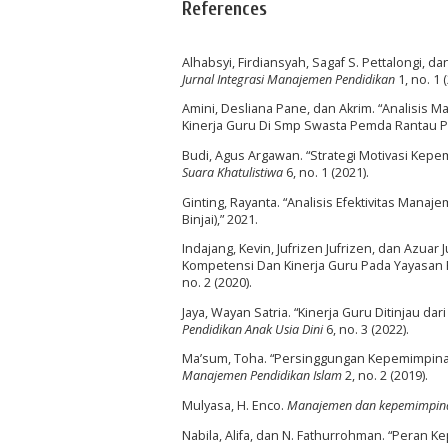
References
Alhabsyi, Firdiansyah, Sagaf S. Pettalongi,
Jurnal Integrasi Manajemen Pendidikan
1, no. 1 
Amini, Desliana Pane, dan Akrim. “Analisi
Kinerja Guru Di Smp Swasta Pemda Rantau P
Budi, Agus Argawan. “Strategi Motivasi Kep
Suara Khatulistiwa
6, no. 1 (2021).
Ginting, Rayanta. “Analisis Efektivitas Man
Binjai),” 2021.
Indajang, Kevin, Jufrizen Jufrizen, dan Azu
Kompetensi Dan Kinerja Guru Pada Yayasan 
no. 2 (2020).
Jaya, Wayan Satria. “Kinerja Guru Ditinjau d
Pendidikan Anak Usia Dini
6, no. 3 (2022).
Ma’sum, Toha. “Persinggungan Kepemimpinan
Manajemen Pendidikan Islam
2, no. 2 (2019).
Mulyasa, H. Enco.
Manajemen dan kepemimpina
Nabila, Alifa, dan N. Fathurrohman. “Peran 