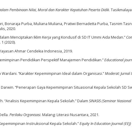
alam Pembinaan Nilai, Moral dan Karakter Kepatuhan Peserta Didik
. Tasikmalaya
uri, Bonaraja Purba, Muliana Muliana, Pratiwi Bernadetta Purba, Tasnim Tasn
lis, 2020.
 dalam Menciptakan Iklim Kerja yang Kondusif di SD IT Ummi Aida Medan.”
Con
 1 (2020).
: Yayasan Ahmar Cendekia Indonesia, 2019.
epemimpinan Pendidikan Perspektif Manajemen Pendidikan.”
Educational journ
h Wardani. “Karakter Kepemimpinan Ideal dalam Organisasi.”
Moderat: Jurnal 
dan Darwin. “Penerapan Gaya Kepemimpinan Situasional Kepala Sekolah SD Sw
ah. “Analisis Kepemimpinan Kepala Sekolah.” Dalam
SINASIS (Seminar Nasional 
Della.
Perilaku Organisasi
. Malang: Literasi Nusantara, 2021.
“Kepemimpinan Instruksional Kepala Sekolah.”
Equity In Education Journal (EEJ)