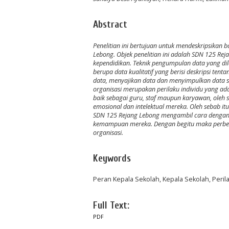
Abstract
Penelitian ini bertujuan untuk mendeskripsikan
Lebong. Objek penelitian ini adalah SDN 125 Reja
kependidikan. Teknik pengumpulan data yang dil
berupa data kualitatif yang berisi deskripsi ten
data, menyajikan data dan menyimpulkan data seba
organisasi merupakan perilaku individu yang ad
baik sebagai guru, staf maupun karyawan, oleh s
emosional dan intelektual mereka. Oleh sebab it
SDN 125 Rejang Lebong mengambil cara dengan m
kemampuan mereka. Dengan begitu maka perbedaa
organisasi.
Keywords
Peran Kepala Sekolah, Kepala Sekolah, Peril
Full Text:
PDF