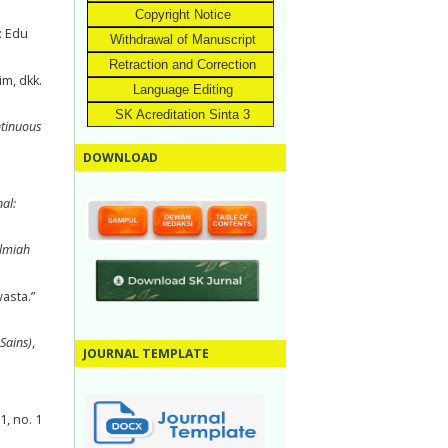
Copyright Notice
: Edu
Withdrawal of Manuscript
Retraction and Correction
im, dkk.
Language Editing
SK Acreditation Sinta 3
tinuous
DOWNLOAD
al:
Ilmiah
asta.”
Sains)
,
JOURNAL TEMPLATE
1, no. 1