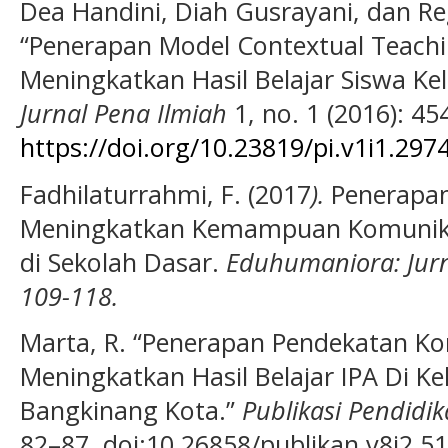
Dea Handini, Diah Gusrayani, dan Reg
“Penerapan Model Contextual Teachi
Meningkatkan Hasil Belajar Siswa Kel
Jurnal Pena Ilmiah
1, no. 1 (2016): 45
https://doi.org/10.23819/pi.v1i1.297
Fadhilaturrahmi, F. (2017
).
Penerapan
Meningkatkan Kemampuan Komunikas
di Sekolah Dasar.
Eduhumaniora: Jurna
109-118.
Marta, R. “Penerapan Pendekatan Ko
Meningkatkan Hasil Belajar IPA Di Ke
Bangkinang Kota.”
Publikasi Pendidi
82–87, doi:10.26858/publikan.v8i2.51