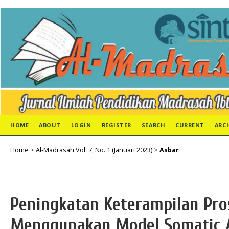
HOME
ABOUT
LOGIN
REGISTER
SEARCH
CURRENT
ARC
Home
>
Al-Madrasah Vol. 7, No. 1 (Januari 2023)
>
Asbar
Peningkatan Keterampilan Pro
Menggunakan Model Somatic A