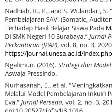
Nadhiah, R., P., and S. Wulandari, S
Pembelajaran SAVI (Somatic, Auditory,
Terhadap Hasil Belajar Siswa Pada M
Di SMK Negeri 10 Surabaya.”
Jurnal 
Perkantoran (JPAP)
, vol. 8, no. 3, 202
https://journal.unesa.ac.id/index.ph
Ngalimun. (2016).
Strategi dan Model
Aswaja Pressindo.
Nurhasanah, E., et al. “Meningkatka
Melalui Model Pembelajaran Inkuiri 
Eva.”
Jurnal Perseda
, vol. 2, no. 3, 2
doi:10.20527/jipf.v1i3.1016.