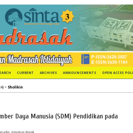
EARCH
CURRENT
ARCHIVES
ANNOUNCEMENTS
OPEN ACCES POL
24)
>
Sholikin
mber Daya Manusia (SDM) Pendidikan pada
arudin, Ismatun Nisak