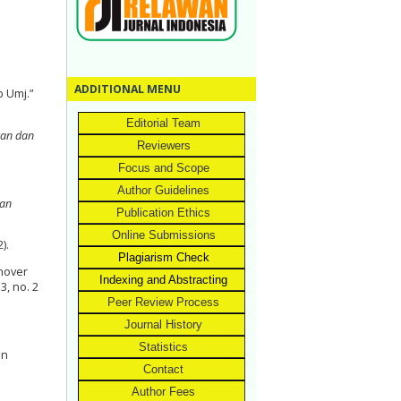
ADDITIONAL MENU
 Umj.”
Editorial Team
kan dan
Reviewers
Focus and Scope
Author Guidelines
nan
Publication Ethics
Online Submissions
).
Plagiarism Check
nover
Indexing and Abstracting
3, no. 2
Peer Review Process
Journal History
Statistics
an
Contact
Author Fees