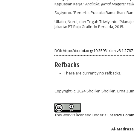
Kepuasan Kerja.”
Analitika: Jurnal Magister Psi
Sugiyono. “Penerbit Pustaka Ramadhan, Ba
Ulfatin, Nurul, dan Teguh Triwiyanto. “Man
Jakarta: PT Raja Grafindo Persada, 2015.
DOI:
http://dx.doi.org/10.35931/am.v8i1.2767
Refbacks
There are currently no refbacks.
Copyright (c) 2024 Sholikin Sholikin, Erna Z
This work is licensed under a
Creative Commo
Al-Madrasah