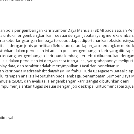
sikan pola pengembangan karir Sumber Daya Manusia (SDM) pada satuan Pen
ga untuk mengembangkan karir sesuai dengan jabatan yang mereka emban,
erta keberlangsungan lembaga tersebut dapat dipertahankan eksistensinya.
atif, dengan jenis penelitian field studi (studi lapangan) sedangkan metod
utuhkan dalam penelitian ini adalah pola pengembangan karir yang diterapk
ta tentang pengembangan karir pada lembaga tersebut dikumpulkan dengan
sis dalam penelitian ini dengan cara triangulasi, yang tahapannya meliputi
 data, dan terakhir adalah menyimpulkan. Hasil dari penelitian ini
karir pada Madrasah Ibtidaiyah (MI) Miftahul Huda 02 Ngasem Batealit Jep
ui tahapan analisis kebutuhan pada lembaga, penempatan Sumber Daya 
usia (SDM), dan evaluasi. Pengembangan karir sangat dibutuhkan demi
pu menjalankan tugas sesuai dengan job deskripsi untuk mencapai tujua
btidaiyah