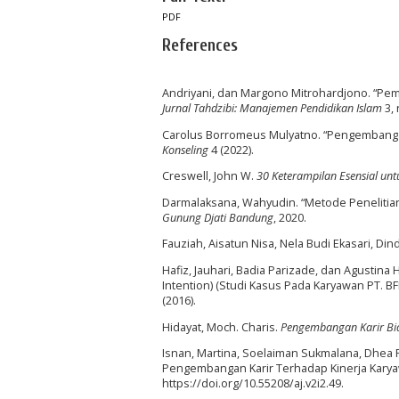
PDF
References
Andriyani, dan Margono Mitrohardjono. “Pe
Jurnal Tahdzibi: Manajemen Pendidikan Islam
3, 
Carolus Borromeus Mulyatno. “Pengembanga
Konseling
4 (2022).
Creswell, John W.
30 Keterampilan Esensial untu
Darmalaksana, Wahyudin. “Metode Penelitian 
Gunung Djati Bandung
, 2020.
Fauziah, Aisatun Nisa, Nela Budi Ekasari, Di
Hafiz, Jauhari, Badia Parizade, dan Agusti
Intention) (Studi Kasus Pada Karyawan PT. B
(2016).
Hidayat, Moch. Charis.
Pengembangan Karir Bida
Isnan, Martina, Soelaiman Sukmalana, Dhea
Pengembangan Karir Terhadap Kinerja Kary
https://doi.org/10.55208/aj.v2i2.49.