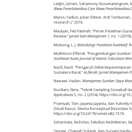
Ladjin, Litriani, Sahamony, Kusumaningrum, Ma
Www.Penerbitwidina.Com Www.Penerbitwidina.
Maros, Fadlun, Julian Elitear, Ardi Tambunan,
research ),” 2016.
Maulyan, Feti Fatimah. “Peran Pelatihan Gu
Review.”
Jurnal Sain Manajemen
1, no. 1 (2019).
Moleong, L. J.
Metodologi Penelitian Kualitatif
. 
Mukhlison Effendi. “Pengembangan Sumber D
Southeast Asian Journal of Islamic Education M
Nasfi, Nasfi. “Pengaruh Diklat Kepemimpina
Sumatera Barat.”
al-fikrah: Jurnal Manajemen 
Nawawi, Hadari.
Manajemen Sumber Daya Manusi
Nurdiani, Nina. “Teknik Sampling Snowball d
Applications
5, no. 2 (2014). https://doi.org/1
Pramiyati, Titin, Jayanta Jayanta, dan Yulne
(Studi Kasus: Skema Konseptual Basisdata S
https://doi.org/10.24176/simet.v8i2.1574.
Simarmata, Nicholas, Fakultas Kedokteran, dan
Siregar, Chairiah Yulianti, dan Suryani Ha