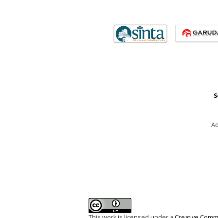
S
Ad
This work is licensed under a
Creative Commo