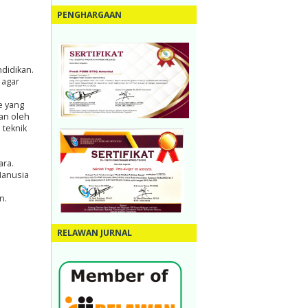
PENGHARGAAN
didikan.
 agar
e yang
an oleh
 teknik
ara.
Manusia
n.
RELAWAN JURNAL