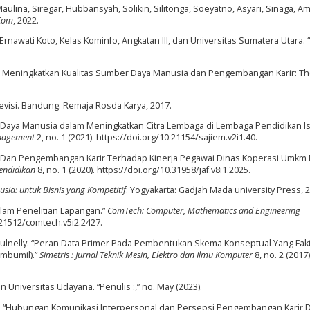
ulina, Siregar, Hubbansyah, Solikin, Silitonga, Soeyatno, Asyari, Sinaga, Am
Com
, 2022.
 Ernawati Koto, Kelas Kominfo, Angkatan III, dan Universitas Sumatera Utara. “
na Meningkatkan Kualitas Sumber Daya Manusia dan Pengembangan Karir: Th
Revisi. Bandung: Remaja Rosda Karya, 2017.
aya Manusia dalam Meningkatkan Citra Lembaga di Lembaga Pendidikan Is
anagement
2, no. 1 (2021). https://doi.org/10.21154/sajiem.v2i1.40.
n Dan Pengembangan Karir Terhadap Kinerja Pegawai Dinas Koperasi Umkm 
Pendidikan
8, no. 1 (2020). https://doi.org/10.31958/jaf.v8i1.2025.
a: untuk Bisnis yang Kompetitif
. Yogyakarta: Gadjah Mada university Press, 
alam Penelitian Lapangan.”
ComTech: Computer, Mathematics and Engineering
0.21512/comtech.v5i2.2427.
lly Yulnelly. “Peran Data Primer Pada Pembentukan Skema Konseptual Yang Fak
imbumil).”
Simetris : Jurnal Teknik Mesin, Elektro dan Ilmu Komputer
8, no. 2 (2017)
 Universitas Udayana. “Penulis :,” no. May (2023).
rdjo. “Hubungan Komunikasi Interpersonal dan Persepsi Pengembangan Karir