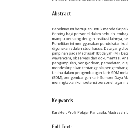
Abstract
Penelitian ini bertujuan untuk mendeskrip
Penting bagi personel dalam sebuah lemba
mampu bersaing dengan institusi lainnya, s
Penelitian ini menggunakan pendekatan kualit
digunakan adalah studi kasus. Data yang dib
pimpinan pada Madrasah Ibtidaiyah (MI). Da
wawancara, observasi dan dokumentasi. Anali
pengumpulan, pengkodean, pemadatan, display
mendeskripsikan tentang pola pengembangan 
Usaha dalam pengembangan karir SDM melal
(SDM), pengembangan karir Sumber Daya Man
meningkatkan kompetensi personel agar mam
Keywords
Karakter, Profil Pelajar Pancasila, Madrasah I
Full Text: