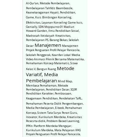
Al-Qur’an, Metode Pembelajaran,
Pembelajaran Tahfidz
Baamboozle,
Keanekaragaman Hayati, Pendidikan,
Game, Kuis
Bimbingan Konseling,
Efektivitas, Layanan Konseling
Game kuis,
Genially, SDN Mojopurno 01 Madiun
Howard Garden, Ilmu Pendidikan Sosial,
Madrasah Ibtidaiyah
Kreativitas,
Pembelajaran P5, Barang Bekas, Sekolah
Manajemen
Dasar
Manajemen
Projek Penguatan Profil Pelajar Pancasila,
Sekolah Penggerak, Kearifan Lokal
Media
Video Animasi Piknik Bersama Matematika,
Pemahaman Konsep Matematis, Siswa
Metode
Kelas V, Bangun Ruang
Variatif, Media
Pembelajaran
Mind Map,
Membaca Pemahaman, Metode
Pembelajaran, Pendidikan Dasar, SQ3R
Pendidikan Karakter, Pembiasaan,
Keagamaan
Pendidikan, Pendekatan TaRL,
Pemahaman Peserta Didik
Pengembangan,
Media Pembelajaran, E-book, Pemahaman
Konsep, Sistem Tata Surya
Peran Guru,
Inovator, Kurikulum Merdeka, Kreativitas
Pesesrta didik, Problem Based Learning,
PPKn
Platform Merdeka Mengajar,
Kurikulum Merdeka, Mata Pelajaran IPAS
Proyek Penguatan Profil Pelajar Pancasila,