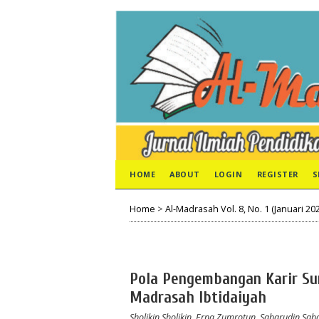
HOME
ABOUT
LOGIN
REGISTER
S
Home
>
Al-Madrasah Vol. 8, No. 1 (Januari 20
Pola Pengembangan Karir Su
Madrasah Ibtidaiyah
Sholikin Sholikin, Erna Zumrotun, Sabarudin Sab