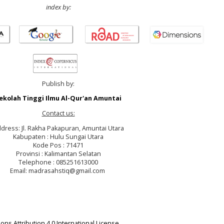
index by:
Publish by:
ekolah Tinggi Ilmu Al-Qur'an Amuntai
Contact us:
dress: Jl. Rakha Pakapuran, Amuntai Utara
Kabupaten : Hulu Sungai Utara
Kode Pos : 71471
Provinsi : Kalimantan Selatan
Telephone : 085251613000
Email: madrasahstiq@gmail.com
ns Attribution 4.0 International License
.