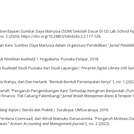
mberdayaan Sumbar Daya Manusia (SDM) Sekolah Dasar Di SD Lab School Fip
no. 2 (2020). https://doi.org/10.24853/tahdzibi.3.2.117-128.
n Karir Sumber Daya Manusia dalam Organisasi Pendidikan.”
Jurnal Pendidi
k Penelitian Kualitatif
. I. Yogyakarta: Pustaka Pelajar, 2018.
Kualitatif Studi Pustaka dan Studi Lapangan.”
Pre-print Digital Library UIN Su
nda Wahyu, dan Dwi Hartanti. “Bentuk-Bentuk Penempatan Kerja” 1, no. 1 (2022
na Hanafi. “Pengaruh Pengembangan Karir Terhadap Keinginan Berpindah (Tur
FI Finance. Tbk Cabang Palembang).”
Jurnal Ilmiah Manajemen Bisnis & Terapan
1
ng Kajian ( Teoritis dan Praktik )
. Surabaya: UMSurabaya, 2019.
 Perdana Coenraad, dan Windi Matsuko Danasasmita. “Pengaruh Motivasi D
awan.”
Acman: Accounting and Management Journal
2, no. 2 (2022).