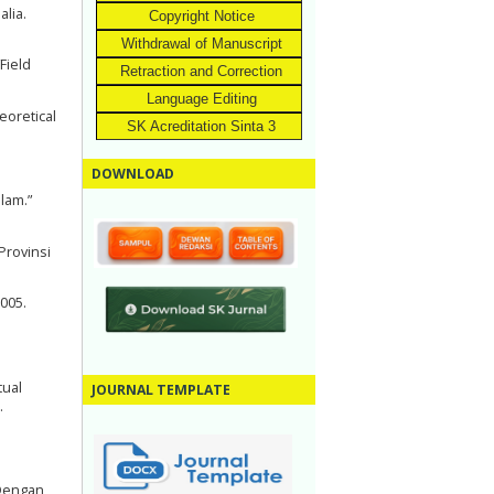
alia.
Copyright Notice
Withdrawal of Manuscript
Field
Retraction and Correction
Language Editing
eoretical
SK Acreditation Sinta 3
DOWNLOAD
lam.”
Provinsi
2005.
tual
JOURNAL TEMPLATE
.
 Dengan