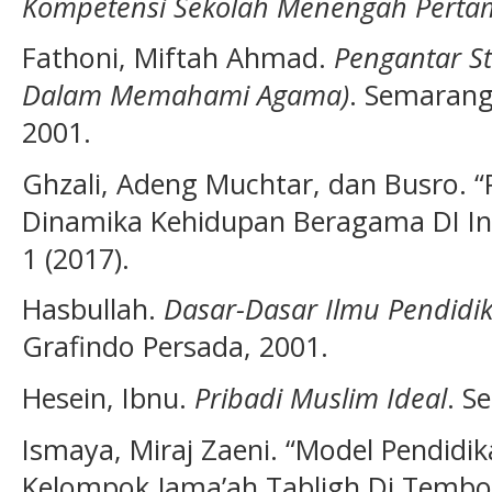
Kompetensi Sekolah Menengah Perta
Fathoni, Miftah Ahmad.
Pengantar St
Dalam Memahami Agama)
. Semarang
2001.
Ghzali, Adeng Muchtar, dan Busro. 
Dinamika Kehidupan Beragama DI In
1 (2017).
Hasbullah.
Dasar-Dasar Ilmu Pendidi
Grafindo Persada, 2001.
Hesein, Ibnu.
Pribadi Muslim Ideal
. S
Ismaya, Miraj Zaeni. “Model Pendidi
Kelompok Jama’ah Tabligh Di Temboro