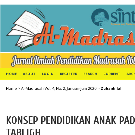
HOME
ABOUT
LOGIN
REGISTER
SEARCH
CURRENT
ARC
Home
>
Al-Madrasah Vol. 4, No. 2, Januari-Juni 2020
>
Zubaidillah
KONSEP PENDIDIKAN ANAK PA
TABLIGH