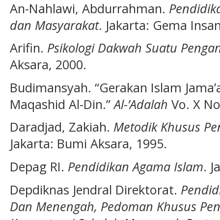
An-Nahlawi, Abdurrahman.
Pendidik
dan Masyarakat
. Jakarta: Gema Insan
Arifin.
Psikologi Dakwah Suatu Pengan
Aksara, 2000.
Budimansyah. “Gerakan Islam Jama’
Maqashid Al-Din.”
Al-’Adalah
Vo. X No.
Daradjad, Zakiah.
Metodik Khusus Pe
Jakarta: Bumi Aksara, 1995.
Depag RI.
Pendidikan Agama Islam
. J
Depdiknas Jendral Direktorat.
Pendid
Dan Menengah, Pedoman Khusus Peng