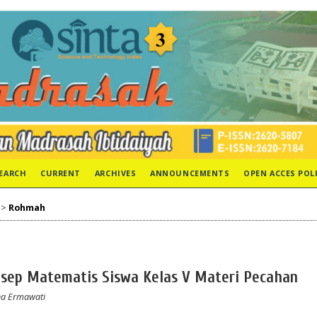
EARCH
CURRENT
ARCHIVES
ANNOUNCEMENTS
OPEN ACCES POL
>
Rohmah
p Matematis Siswa Kelas V Materi Pecahan
na Ermawati