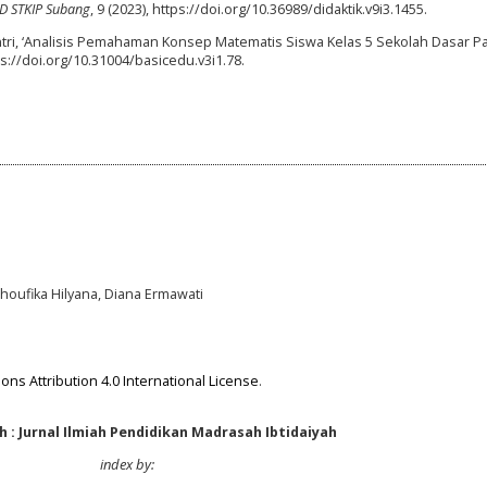
GSD STKIP Subang
, 9 (2023), https://doi.org/10.36989/didaktik.v9i3.1455.
i, ‘Analisis Pemahaman Konsep Matematis Siswa Kelas 5 Sekolah Dasar P
tps://doi.org/10.31004/basicedu.v3i1.78.
houfika Hilyana, Diana Ermawati
ns Attribution 4.0 International License
.
 : Jurnal Ilmiah Pendidikan Madrasah Ibtidaiyah
index by: