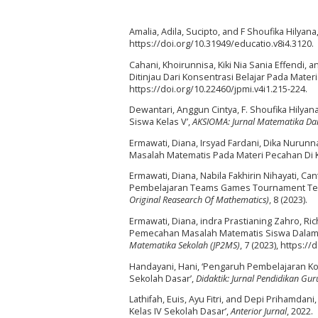
Amalia, Adila, Sucipto, and F Shoufika Hilyan
https://doi.org/10.31949/educatio.v8i4.3120.
Cahani, Khoirunnisa, Kiki Nia Sania Effe
Ditinjau Dari Konsentrasi Belajar Pada Materi 
https://doi.org/10.22460/jpmi.v4i1.215-224.
Dewantari, Anggun Cintya, F. Shoufika Hilyan
Siswa Kelas V’,
AKSIOMA: Jurnal Matematika Da
Ermawati, Diana, Irsyad Fardani, Dika Nurunn
Masalah Matematis Pada Materi Pecahan Di K
Ermawati, Diana, Nabila Fakhirin Nihayati, Ca
Pembelajaran Teams Games Tournament Terha
Original Reasearch Of Mathematics)
, 8 (2023).
Ermawati, Diana, indra Prastianing Zahro, Ric
Pemecahan Masalah Matematis Siswa Dalam 
Matematika Sekolah (JP2MS)
, 7 (2023), https:/
Handayani, Hani, ‘Pengaruh Pembelajaran
Sekolah Dasar’,
Didaktik: Jurnal Pendidikan Gu
Lathifah, Euis, Ayu Fitri, and Depi Priham
Kelas IV Sekolah Dasar’,
Anterior Jurnal
, 2022.