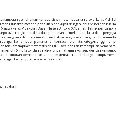
is kemampuan pemahaman konsep siswa materi pecahan siswa kelas V di Se
i menggunakan metode penelitian deskriptif dengan jenis penelitian kualitat
an 6 siswa kelas V Sekolah Dasar Negeri Bintoro 07 Demak. Teknik pengambil
rposive. Langkah analisis data penelitian ini meliputi reduksi data, penyajia
eknik pengumpulan data melalui hasil observasi, wawancara, dan dokumentas
iswa dengan kemampuan pemahaman konsep matematis kategori tinggi mamp
dengan kemampuan matematis tinggi. Siswa dengan kemampuan pemaham
memenuhi 5 indikator dari 7 indikator pemahaman konsep dengan kemamp
siswa kemampuan pemahaman konsep matematis rendah hanya mampu meme
sep dengan kemampuan matematis rendah.
, Pecahan