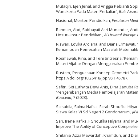
Mutaqin, Ejen Jenal, and Anggia Pebianti S
Wanakerta Pada Materi Perkalian’,
Bale Aksara
Nasional, Menteri Pendidikan,
Peraturan Ment
Rahman, Abd, Sabhayati Asri Munandar, Andi F
Unsur-Unsur Pendidikan’,
Al Urwatul Wutsqa: 
Riswari, Lovika Ardiana, and Diana Ermawa
Kemampuan Pemecahan Masalah Matematik
Rosmawati, Rina, and Teni Sritresna, ‘Kem
Materi Aljabar Dengan Menggunakan Pembela
Rustam, ‘Penguasaan Konsep Geometri Pada
https://doi.org/10.26418/jpp.v6i1.45787.
Safitri, Siti Luthvita Dewi Anis, Dina Zanuba
‘Pengembangan Media Pembelajaran Matemati
Basicedu
, 7 (2023).
Salsabila, Salma Nafisa, Farah Shoufika Hily
Siswa Kelas Vi Sd Negeri 2 Gondoharum’,
JIP
Sari, Irene Rafika, F Shoufika Hilyana, and
Improve The Ability of Conceptive Comprehe
Shifania ’Azza Mawardah, Khamdun, and Dia