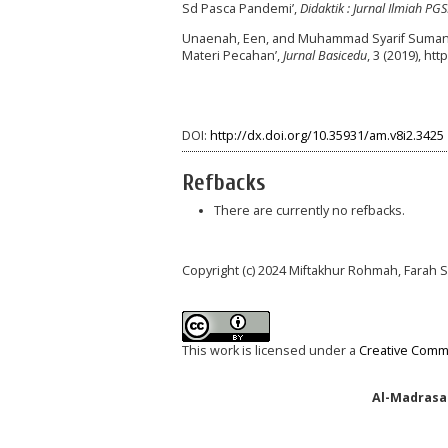
Sd Pasca Pandemi’,
Didaktik : Jurnal Ilmiah P
Unaenah, Een, and Muhammad Syarif Sumantr
Materi Pecahan’,
Jurnal Basicedu
, 3 (2019), ht
DOI:
http://dx.doi.org/10.35931/am.v8i2.3425
Refbacks
There are currently no refbacks.
Copyright (c) 2024 Miftakhur Rohmah, Farah S
This work is licensed under a
Creative Commo
Al-Madrasah