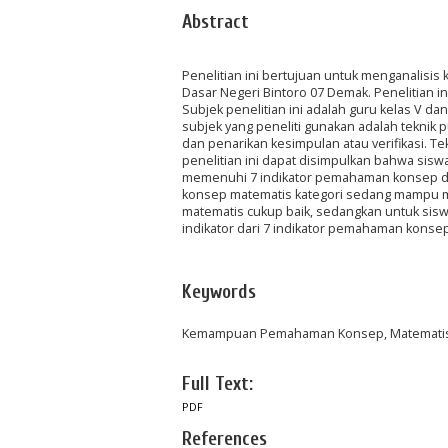
Abstract
Penelitian ini bertujuan untuk menganalis
Dasar Negeri Bintoro 07 Demak. Penelitian in
Subjek penelitian ini adalah guru kelas V d
subjek yang peneliti gunakan adalah teknik pu
dan penarikan kesimpulan atau verifikasi. T
penelitian ini dapat disimpulkan bahwa s
memenuhi 7 indikator pemahaman konsep 
konsep matematis kategori sedang mampu 
matematis cukup baik, sedangkan untuk 
indikator dari 7 indikator pemahaman kon
Keywords
Kemampuan Pemahaman Konsep, Matematis
Full Text:
PDF
References