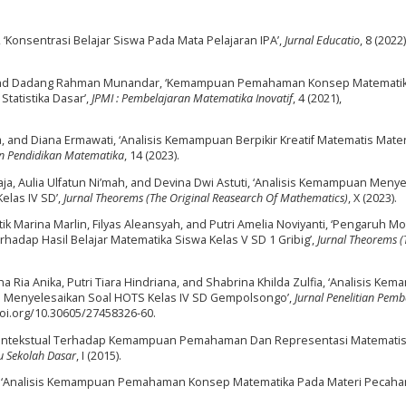
a, ‘Konsentrasi Belajar Siswa Pada Mata Pelajaran IPA’,
Jurnal Educatio
, 8 (2022)
ndi, and Dadang Rahman Munandar, ‘Kemampuan Pemahaman Konsep Matemati
Statistika Dasar’,
JPMI : Pembelajaran Matematika Inovatif
, 4 (2021),
a, and Diana Ermawati, ‘Analisis Kemampuan Berpikir Kreatif Matematis Mate
n Pendidikan Matematika
, 14 (2023).
aja, Aulia Ulfatun Ni’mah, and Devina Dwi Astuti, ‘Analisis Kemampuan Meny
elas IV SD’,
Jurnal Theorems (The Original Reasearch Of Mathematics)
, X (2023).
ntik Marina Marlin, Filyas Aleansyah, and Putri Amelia Noviyanti, ‘Pengaruh M
dap Hasil Belajar Matematika Siswa Kelas V SD 1 Gribig’,
Jurnal Theorems (
ha Ria Anika, Putri Tiara Hindriana, and Shabrina Khilda Zulfia, ‘Analisis Ke
Menyelesaikan Soal HOTS Kelas IV SD Gempolsongo’,
Jurnal Penelitian Pemb
/doi.org/10.30605/27458326-60.
 Kontekstual Terhadap Kemampuan Pemahaman Dan Representasi Matematis
ru Sekolah Dasar
, I (2015).
dani, ‘Analisis Kemampuan Pemahaman Konsep Matematika Pada Materi Pecah