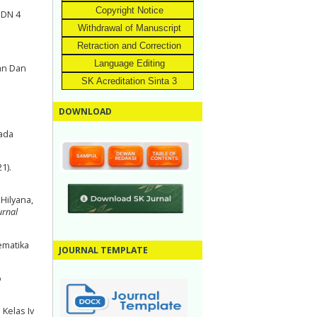
Copyright Notice
SDN 4
Withdrawal of Manuscript
Retraction and Correction
Language Editing
kan Dan
SK Acreditation Sinta 3
DOWNLOAD
ada
21).
 Hilyana,
urnal
ematika
JOURNAL TEMPLATE
o
Kelas Iv