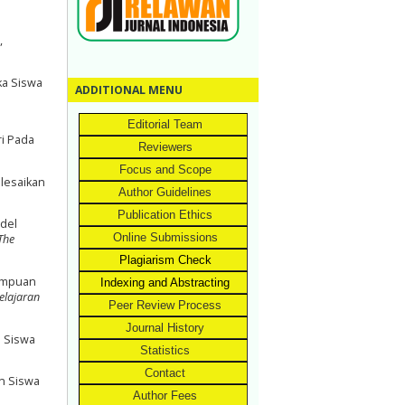
,
ka Siswa
ADDITIONAL MENU
Editorial Team
ri Pada
Reviewers
Focus and Scope
elesaikan
Author Guidelines
Publication Ethics
odel
Online Submissions
The
Plagiarism Check
mampuan
Indexing and Abstracting
elajaran
Peer Review Process
Journal History
 Siswa
Statistics
Contact
an Siswa
Author Fees