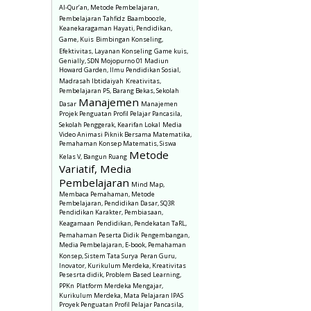
Al-Qur’an, Metode Pembelajaran,
Pembelajaran Tahfidz
Baamboozle,
Keanekaragaman Hayati, Pendidikan,
Game, Kuis
Bimbingan Konseling,
Efektivitas, Layanan Konseling
Game kuis,
Genially, SDN Mojopurno 01 Madiun
Howard Garden, Ilmu Pendidikan Sosial,
Madrasah Ibtidaiyah
Kreativitas,
Pembelajaran P5, Barang Bekas, Sekolah
Manajemen
Dasar
Manajemen
Projek Penguatan Profil Pelajar Pancasila,
Sekolah Penggerak, Kearifan Lokal
Media
Video Animasi Piknik Bersama Matematika,
Pemahaman Konsep Matematis, Siswa
Metode
Kelas V, Bangun Ruang
Variatif, Media
Pembelajaran
Mind Map,
Membaca Pemahaman, Metode
Pembelajaran, Pendidikan Dasar, SQ3R
Pendidikan Karakter, Pembiasaan,
Keagamaan
Pendidikan, Pendekatan TaRL,
Pemahaman Peserta Didik
Pengembangan,
Media Pembelajaran, E-book, Pemahaman
Konsep, Sistem Tata Surya
Peran Guru,
Inovator, Kurikulum Merdeka, Kreativitas
Pesesrta didik, Problem Based Learning,
PPKn
Platform Merdeka Mengajar,
Kurikulum Merdeka, Mata Pelajaran IPAS
Proyek Penguatan Profil Pelajar Pancasila,