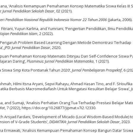
opiana, ‘Analisis Kemampuan Pemahaman Konsep Matematika Siswa Kelas III 
: Jurnal Pendidikan Sekolah Dasar
, 02 (2021).
eri Pendidikan Nasional Republik Indonesia Nomor 22 Tahun 2006
(Jakarta, 2006).
itriani, Yuyun Karlina, and Yumriani, ‘Pengertian Pendidikan, Ilmu Pendidi
Kajian Pendidikan Islam
, 2 (2022).
ti, ‘Pengaruh Problem Based Learning Dengan Metode Demontrasi Terhadap
a’,
JPD: Jurnal Pendidikan Dasar
, 2020.
ampuan Pemahaman Konsep Matematis Ditinjau Dari Self-Confidence Siswa P
jaran Daring’,
Plusminus: Jurnal Pendidikan Matematika
, 1 (2021).
 Siswa Smp Kota Pontianak Tahun 2020’,
Jurnal Pembelajaran Prospektif
, 6 (20
 Rohmah, Hilmi Itsna Aryani, Sepvi Rahayu, Ahmad Hasan Tino, and F. SHoufika
ka Berbasis Macromediaflash Untuk Mengatasi Kesulitan Belajar Siswa’,
J
ana, and Sumaji, ‘Analisis Perhatian Orang Tua Terhadap Prestasi Belajar Mat
Mat
, 7 (2022), https://doi.org/10.26877/jipmat.v7i2.12330.
 Much Arsyad Fardani, ‘Development of Micado (Local Wisdom-Based Module) t
nsion of V-Grade Students’,
DIDAKTIKA: Jurnal Pendidikan Sekolah Dasar
, 2023.
na Ermawati, ‘Analisis Kemampuan Pemahaman Konsep Bangun Datar Siswa 