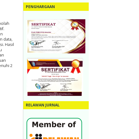
PENGHARGAAN
kolah
if.
an
n data,
i. Hasil
u
an
uan
nuhi 2
RELAWAN JURNAL