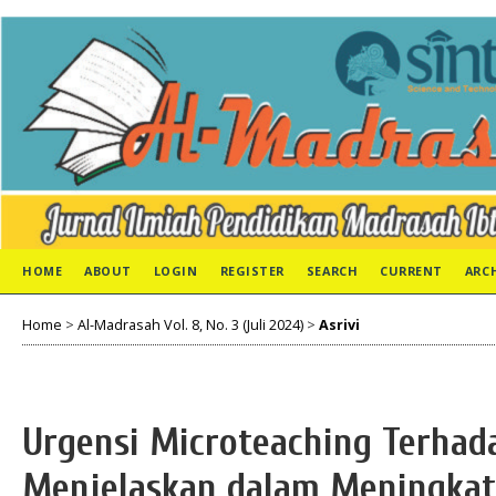
HOME
ABOUT
LOGIN
REGISTER
SEARCH
CURRENT
ARC
Home
>
Al-Madrasah Vol. 8, No. 3 (Juli 2024)
>
Asrivi
Urgensi Microteaching Terhad
Menjelaskan dalam Meningka