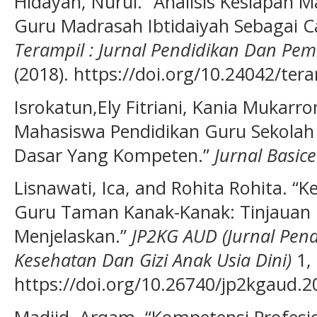
Hidayah, Nurul. “Analisis Kesiapan 
Guru Madrasah Ibtidaiyah Sebagai Ca
Terampil : Jurnal Pendidikan Dan Pe
(2018). https://doi.org/10.24042/tera
Isrokatun,Ely Fitriani, Kania Mukarr
Mahasiswa Pendidikan Guru Sekolah
Dasar Yang Kompeten.”
Jurnal Basic
Lisnawati, Ica, and Rohita Rohita. “
Guru Taman Kanak-Kanak: Tinjauan 
Menjelaskan.”
JP2KG AUD (Jurnal Pen
Kesehatan Dan Gizi Anak Usia Dini)
1, 
https://doi.org/10.26740/jp2kgaud.2
Madjid, Arqam. “Kompetensi Profesi