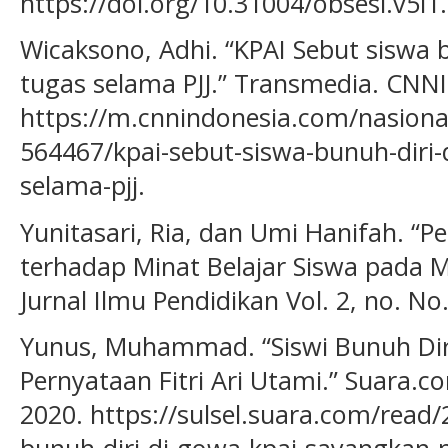
https://doi.org/10.31004/obsesi.v5i1
Wicaksono, Adhi. “KPAI Sebut siswa 
tugas selama PJJ.” Transmedia. CNNI
https://m.cnnindonesia.com/nasion
564467/kpai-sebut-siswa-bunuh-diri
selama-pjj.
Yunitasari, Ria, dan Umi Hanifah. “
terhadap Minat Belajar Siswa pada M
Jurnal Ilmu Pendidikan Vol. 2, no. No
Yunus, Muhammad. “Siswi Bunuh Dir
Pernyataan Fitri Ari Utami.” Suara.co
2020. https://sulsel.suara.com/read