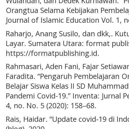
Wulandari, dan Dedek Kurniawan. “Po
Orangtua Selama Kebijakan Pembelaj
Journal of Islamic Education Vol. 1, n
Raharjo, Anang Susilo, dan dkk,. K
Layar. Sumatera Utara: format publi
https://formatpublishing.id.
Rahmasari, Aden Fani, Fajar Setiaw
Faradita. “Pengaruh Pembelajaran O
Belajar Siswa Kelas II SD Muhammad
Pandemi Covid-19.” Inventa: Jurnal P
4, no. No. 5 (2020): 158–68.
Rais, Haidar. “Update covid-19 di In
(blog), 2020.