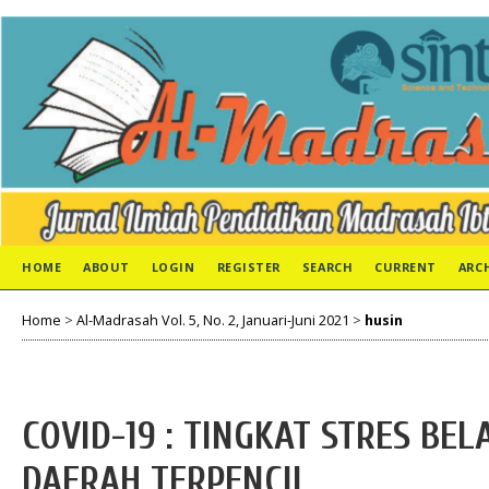
HOME
ABOUT
LOGIN
REGISTER
SEARCH
CURRENT
ARC
Home
>
Al-Madrasah Vol. 5, No. 2, Januari-Juni 2021
>
husin
COVID-19 : TINGKAT STRES BE
DAERAH TERPENCIL