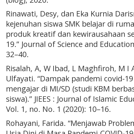
Rinawati, Desy, dan Eka Kurnia Daris
kejenuhan siswa SMK belajar di rum
produk kreatif dan kewirausahaan 
19.” Journal of Science and Education 
32–40.
Risalah, A, W Ibad, L Maghfiroh, M I 
Ulfayati. “Dampak pandemi covid-19 
mengajar di MI/SD (studi KBM berbas
siswa).” JIEES : Journal of Islamic E
Vol. 1, no. No. 1 (2020): 10–16.
Rohayani, Farida. “Menjawab Proble
Usia Dini di Masa Pandemi COVID-