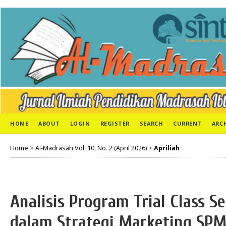
HOME
ABOUT
LOGIN
REGISTER
SEARCH
CURRENT
ARC
Home
>
Al-Madrasah Vol. 10, No. 2 (April 2026)
>
Apriliah
Analisis Program Trial Class S
dalam Strategi Marketing SPM