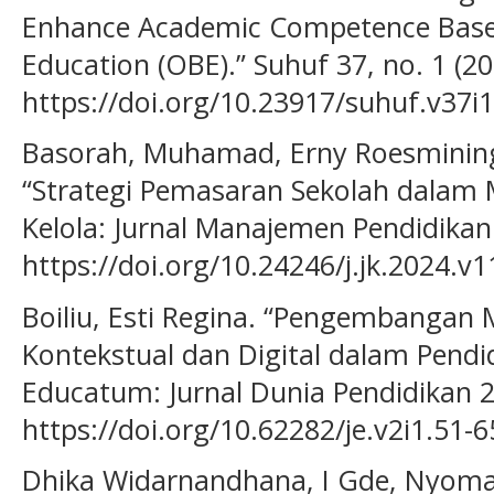
Enhance Academic Competence Bas
Education (OBE).” Suhuf 37, no. 1 (20
https://doi.org/10.23917/suhuf.v37i
Basorah, Muhamad, Erny Roesmining
“Strategi Pemasaran Sekolah dalam 
Kelola: Jurnal Manajemen Pendidikan 
https://doi.org/10.24246/j.jk.2024.v1
Boiliu, Esti Regina. “Pengembangan
Kontekstual dan Digital dalam Pendi
Educatum: Jurnal Dunia Pendidikan 2,
https://doi.org/10.62282/je.v2i1.51-6
Dhika Widarnandhana, I Gde, Nyoman