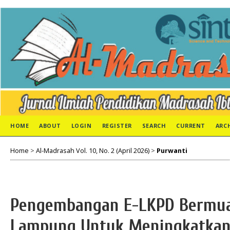
HOME
ABOUT
LOGIN
REGISTER
SEARCH
CURRENT
ARC
Home
>
Al-Madrasah Vol. 10, No. 2 (April 2026)
>
Purwanti
Pengembangan E-LKPD Bermua
Lampung Untuk Meningkatkan 