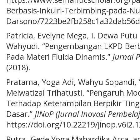
Berbasis-Inkuiri-Terbimbing-pada-N
Darsono/7223be2fb258c1a32dab56d
Patricia, Evelyne Mega, I. Dewa Put
Wahyudi. “Pengembangan LKPD Berba
Pada Materi Fluida Dinamis.”
Jurnal 
(2018).
Pratama, Yoga Adi, Wahyu Sopandi, 
Meiwatizal Trihatusti. “Pengaruh M
Terhadap Keterampilan Berpikir Ting
Dasar.”
JINoP (Jurnal Inovasi Pembela
https://doi.org/10.22219/jinop.v6i2.
Putra, Gede Yoga Mahardika Arsa, and