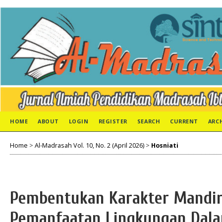
HOME
ABOUT
LOGIN
REGISTER
SEARCH
CURRENT
ARC
Home
>
Al-Madrasah Vol. 10, No. 2 (April 2026)
>
Hosniati
Pembentukan Karakter Mandiri
Pemanfaatan Lingkungan Dal