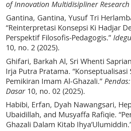
of Innovation Multidisipliner Research
Gantina, Gantina, Yusuf Tri Herlam
“Reinterpretasi Konsepsi Ki Hadjar D
Perspektif Filosofis-Pedagogis.”
Idegu
10, no. 2 (2025).
Ghifari, Barkah Al, Sri Whenti Sapria
Irja Putra Pratama. “Konseptualisas
Pemikiran Imam Al-Ghazali.”
Pendas:
Dasar
10, no. 02 (2025).
Habibi, Erfan, Dyah Nawangsari, Hepn
Ubaidillah, and Musyaffa Rafiqie. “P
Ghazali Dalam Kitab Ihya’Ulumiddin.