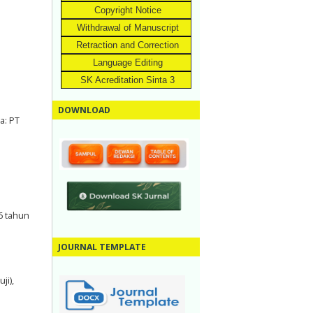
Copyright Notice
Withdrawal of Manuscript
Retraction and Correction
Language Editing
SK Acreditation Sinta 3
DOWNLOAD
a: PT
6 tahun
JOURNAL TEMPLATE
ji),