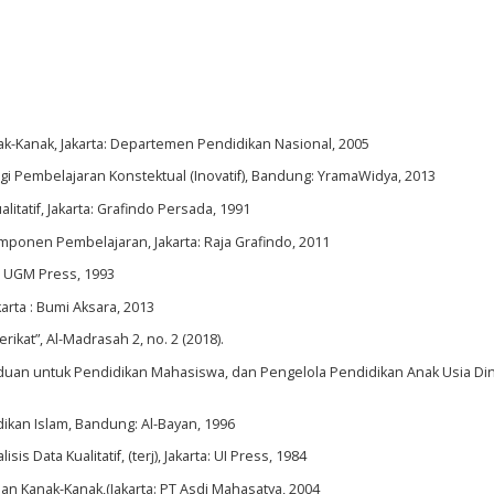
nak-Kanak, Jakarta: Departemen Pendidikan Nasional, 2005
egi Pembelajaran Konstektual (Inovatif), Bandung: YramaWidya, 2013
litatif, Jakarta: Grafindo Persada, 1991
ponen Pembelajaran, Jakarta: Raja Grafindo, 2011
a: UGM Press, 1993
arta : Bumi Aksara, 2013
ikat”, Al-Madrasah 2, no. 2 (2018).
duan untuk Pendidikan Mahasiswa, dan Pengelola Pendidikan Anak Usia Din
ikan Islam, Bandung: Al-Bayan, 1996
s Data Kualitatif, (terj), Jakarta: UI Press, 1984
n Kanak-Kanak,(Jakarta: PT Asdi Mahasatya, 2004