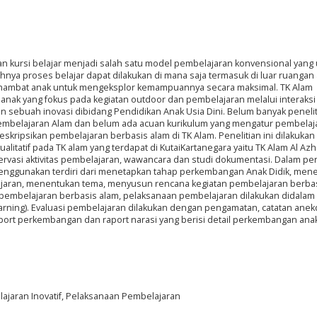
an kursi belajar menjadi salah satu model pembelajaran konvensional yan
nya proses belajar dapat dilakukan di mana saja termasuk di luar ruangan
nghambat anak untuk mengeksplor kemampuannya secara maksimal. TK Alam
nak yang fokus pada kegiatan outdoor dan pembelajaran melalui interaksi
 sebuah inovasi dibidang Pendidikan Anak Usia Dini. Belum banyak peneli
pembelajaran Alam dan belum ada acuan kurikulum yang mengatur pembelaja
eskripsikan pembelajaran berbasis alam di TK Alam. Penelitian ini dilakukan
litatif pada TK alam yang terdapat di KutaiKartanegara yaitu TK Alam Al Azha
vasi aktivitas pembelajaran, wawancara dan studi dokumentasi. Dalam pen
menggunakan terdiri dari menetapkan tahap perkembangan Anak Didik, men
jaran, menentukan tema, menyusun rencana kegiatan pembelajaran berbas
pembelajaran berbasis alam, pelaksanaan pembelajaran dilakukan didalam 
learning). Evaluasi pembelajaran dilakukan dengan pengamatan, catatan anek
port perkembangan dan raport narasi yang berisi detail perkembangan ana
ajaran Inovatif, Pelaksanaan Pembelajaran