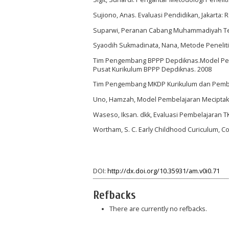
Sujiono, Anas. Evaluasi Pendidikan, Jakarta: 
Suparwi, Peranan Cabang Muhammadiyah Terh
Syaodih Sukmadinata, Nana, Metode Penelit
Tim Pengembang BPPP Depdiknas.Model Pembe
Pusat Kurikulum BPPP Depdiknas. 2008
Tim Pengembang MKDP Kurikulum dan Pembela
Uno, Hamzah, Model Pembelajaran Meciptakan 
Waseso, Iksan. dkk, Evaluasi Pembelajaran TK
Wortham, S. C. Early Childhood Curiculum, Co
DOI:
http://dx.doi.org/10.35931/am.v0i0.71
Refbacks
There are currently no refbacks.