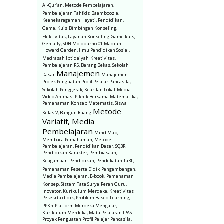
Al-Qur’an, Metode Pembelajaran,
Pembelajaran Tahfidz
Baamboozle,
Keanekaragaman Hayati, Pendidikan,
Game, Kuis
Bimbingan Konseling,
Efektivitas, Layanan Konseling
Game kuis,
Genially, SDN Mojopurno 01 Madiun
Howard Garden, Ilmu Pendidikan Sosial,
Madrasah Ibtidaiyah
Kreativitas,
Pembelajaran P5, Barang Bekas, Sekolah
Manajemen
Dasar
Manajemen
Projek Penguatan Profil Pelajar Pancasila,
Sekolah Penggerak, Kearifan Lokal
Media
Video Animasi Piknik Bersama Matematika,
Pemahaman Konsep Matematis, Siswa
Metode
Kelas V, Bangun Ruang
Variatif, Media
Pembelajaran
Mind Map,
Membaca Pemahaman, Metode
Pembelajaran, Pendidikan Dasar, SQ3R
Pendidikan Karakter, Pembiasaan,
Keagamaan
Pendidikan, Pendekatan TaRL,
Pemahaman Peserta Didik
Pengembangan,
Media Pembelajaran, E-book, Pemahaman
Konsep, Sistem Tata Surya
Peran Guru,
Inovator, Kurikulum Merdeka, Kreativitas
Pesesrta didik, Problem Based Learning,
PPKn
Platform Merdeka Mengajar,
Kurikulum Merdeka, Mata Pelajaran IPAS
Proyek Penguatan Profil Pelajar Pancasila,