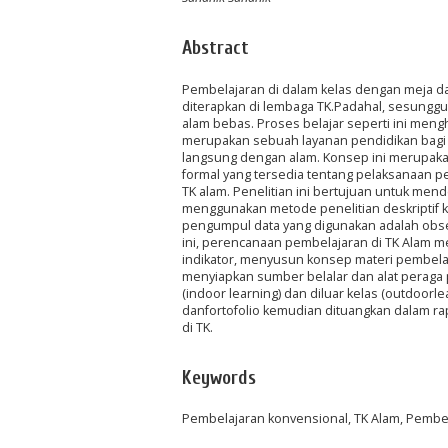
Abstract
Pembelajaran di dalam kelas dengan meja d
diterapkan di lembaga TK.Padahal, sesungguh
alam bebas. Proses belajar seperti ini me
merupakan sebuah layanan pendidikan bagi a
langsung dengan alam. Konsep ini merupakan
formal yang tersedia tentang pelaksanaan 
TK alam. Penelitian ini bertujuan untuk mend
menggunakan metode penelitian deskriptif kua
pengumpul data yang digunakan adalah obser
ini, perencanaan pembelajaran di TK Alam 
indikator, menyusun konsep materi pembela
menyiapkan sumber belalar dan alat peraga 
(indoor learning) dan diluar kelas (outdoor
danfortofolio kemudian dituangkan dalam ra
di TK.
Keywords
Pembelajaran konvensional, TK Alam, Pembel