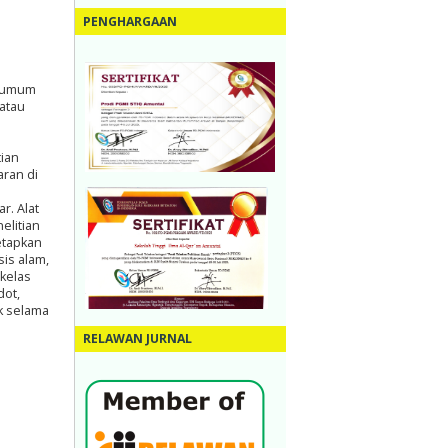
PENGHARGAAN
g umum
 atau
tian
ran di
r. Alat
elitian
etapkan
is alam,
kelas
dot,
k selama
RELAWAN JURNAL