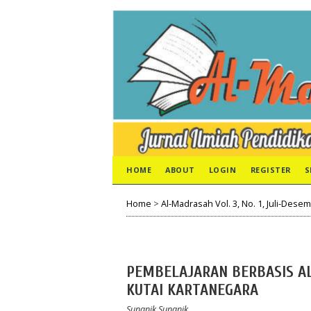
HOME
ABOUT
LOGIN
REGISTER
S
Home
>
Al-Madrasah Vol. 3, No. 1, Juli-Dese
PEMBELAJARAN BERBASIS AL
KUTAI KARTANEGARA
Sunanik Sunanik