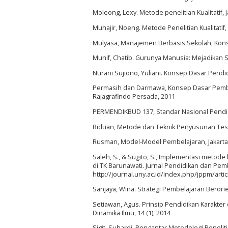
Moleong, Lexy. Metode penelitian Kualitatif, 
Muhajir, Noeng. Metode Penelitian Kualitatif,
Mulyasa, Manajemen Berbasis Sekolah, Kons
Munif, Chatib. Gurunya Manusia: Mejadikan
Nurani Sujiono, Yuliani. Konsep Dasar Pendidi
Permasih dan Darmawa, Konsep Dasar Pembe
Rajagrafindo Persada, 2011
PERMENDIKBUD 137, Standar Nasional Pendidi
Riduan, Metode dan Teknik Penyusunan Tesi
Rusman, Model-Model Pembelajaran, Jakarta:
Saleh, S., & Sugito, S., Implementasi metod
di TK Barunawati. Jurnal Pendidikan dan Pem
http://journal.uny.ac.id/index.php/jppm/arti
Sanjaya, Wina. Strategi Pembelajaran Berori
Setiawan, Agus. Prinsip Pendidikan Karakter 
Dinamika Ilmu, 14 (1), 2014
Sigit, Suhardi. Pengantar Metodologi Peneli