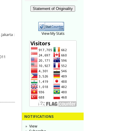
Statement of Originality
View My Stats
akarta :
2011
NOTIFICATIONS
View