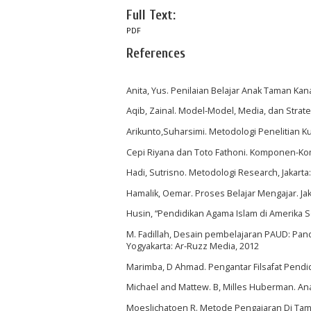
Full Text:
PDF
References
Anita, Yus. Penilaian Belajar Anak Taman Ka
Aqib, Zainal. Model-Model, Media, dan Strat
Arikunto,Suharsimi. Metodologi Penelitian Kua
Cepi Riyana dan Toto Fathoni. Komponen-Kom
Hadi, Sutrisno. Metodologi Research, Jakart
Hamalik, Oemar. Proses Belajar Mengajar. Jak
Husin, “Pendidikan Agama Islam di Amerika Ser
M. Fadillah, Desain pembelajaran PAUD: Pan
Yogyakarta: Ar-Ruzz Media, 2012
Marimba, D Ahmad. Pengantar Filsafat Pendid
Michael and Mattew. B, Milles Huberman. Analisi
Moeslichatoen R. Metode Pengajaran Di Tama