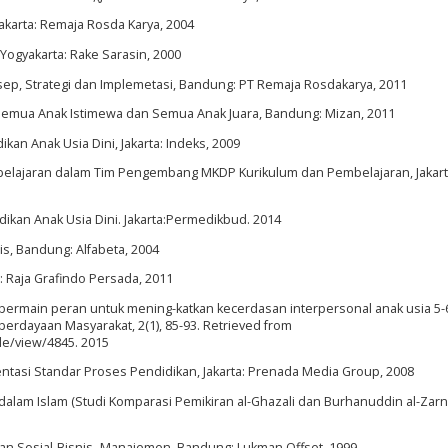
Jakarta: Remaja Rosda Karya, 2004
 Yogyakarta: Rake Sarasin, 2000
ep, Strategi dan Implemetasi, Bandung: PT Remaja Rosdakarya, 2011
 Semua Anak Istimewa dan Semua Anak Juara, Bandung: Mizan, 2011
kan Anak Usia Dini, Jakarta: Indeks, 2009
lajaran dalam Tim Pengembang MKDP Kurikulum dan Pembelajaran, Jakart
kan Anak Usia Dini. Jakarta:Permedikbud. 2014
s, Bandung: Alfabeta, 2004
 Raja Grafindo Persada, 2011
e bermain peran untuk mening-katkan kecerdasan interpersonal anak usia 5-
berdayaan Masyarakat, 2(1), 85-93. Retrieved from
cle/view/4845. 2015
entasi Standar Proses Pendidikan, Jakarta: Prenada Media Group, 2008
dalam Islam (Studi Komparasi Pemikiran al-Ghazali dan Burhanuddin al-Zarnu
tian Sosial-Bisnis- Manajemen, Bandung: Lukman Offset, 1999