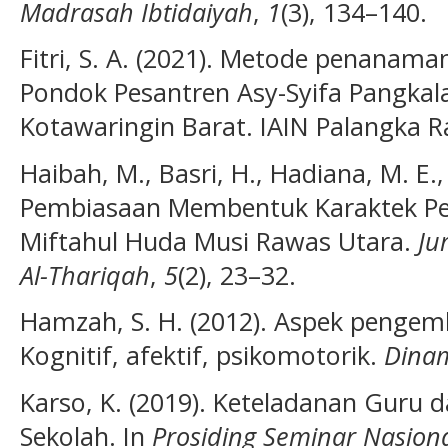
Madrasah Ibtidaiyah
,
1
(3), 134–140.
Fitri, S. A. (2021). Metode penana
Pondok Pesantren Asy-Syifa Pangka
Kotawaringin Barat. IAIN Palangka R
Haibah, M., Basri, H., Hadiana, M. E.,
Pembiasaan Membentuk Karaktek Pe
Miftahul Huda Musi Rawas Utara.
Ju
Al-Thariqah
,
5
(2), 23–32.
Hamzah, S. H. (2012). Aspek pengem
Kognitif, afektif, psikomotorik.
Dinam
Karso, K. (2019). Keteladanan Guru 
Sekolah. In
Prosiding Seminar Nasion