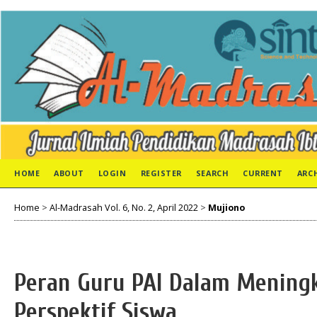
HOME
ABOUT
LOGIN
REGISTER
SEARCH
CURRENT
ARC
Home
>
Al-Madrasah Vol. 6, No. 2, April 2022
>
Mujiono
Peran Guru PAI Dalam Meningk
Perspektif Siswa