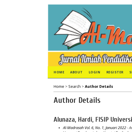
HOME
ABOUT
LOGIN
REGISTER
S
Home
>
Search
>
Author Details
Author Details
Alunaza, Hardi, FISIP Univers
Al-Madrasah Vol. 6, No. 1, Januari 2022
- Ar