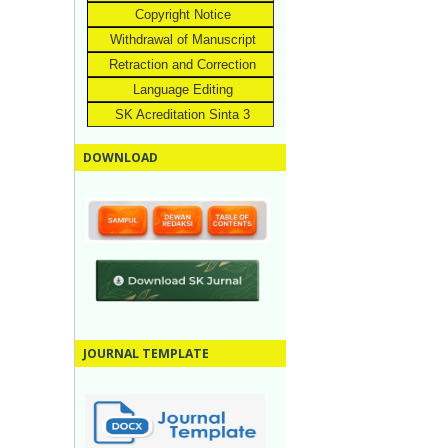
Copyright Notice
Withdrawal of Manuscript
Retraction and Correction
Language Editing
SK Acreditation Sinta 3
DOWNLOAD
JOURNAL TEMPLATE