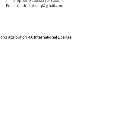
Telephone : 085251613000
Email: madrasahstiq@gmail.com
ns Attribution 4.0 International License
.