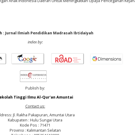
ngan Anak Indonesia Daerah Untuk Meningkatkan Upaya Pencegahan Kejah
 : Jurnal Ilmiah Pendidikan Madrasah Ibtidaiyah
index by:
Publish by:
ekolah Tinggi Ilmu Al-Qur'an Amuntai
Contact us:
dress: Jl. Rakha Pakapuran, Amuntai Utara
Kabupaten : Hulu Sungai Utara
Kode Pos : 71471
Provinsi : Kalimantan Selatan