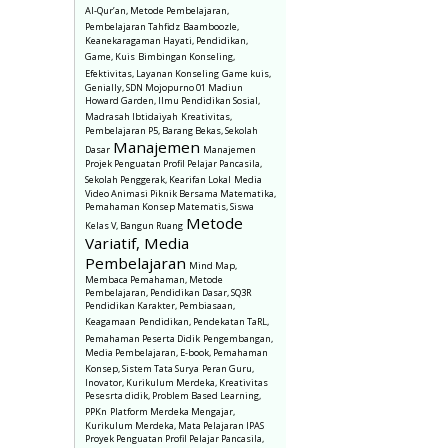
Al-Qur’an, Metode Pembelajaran,
Pembelajaran Tahfidz
Baamboozle,
Keanekaragaman Hayati, Pendidikan,
Game, Kuis
Bimbingan Konseling,
Efektivitas, Layanan Konseling
Game kuis,
Genially, SDN Mojopurno 01 Madiun
Howard Garden, Ilmu Pendidikan Sosial,
Madrasah Ibtidaiyah
Kreativitas,
Pembelajaran P5, Barang Bekas, Sekolah
Manajemen
Dasar
Manajemen
Projek Penguatan Profil Pelajar Pancasila,
Sekolah Penggerak, Kearifan Lokal
Media
Video Animasi Piknik Bersama Matematika,
Pemahaman Konsep Matematis, Siswa
Metode
Kelas V, Bangun Ruang
Variatif, Media
Pembelajaran
Mind Map,
Membaca Pemahaman, Metode
Pembelajaran, Pendidikan Dasar, SQ3R
Pendidikan Karakter, Pembiasaan,
Keagamaan
Pendidikan, Pendekatan TaRL,
Pemahaman Peserta Didik
Pengembangan,
Media Pembelajaran, E-book, Pemahaman
Konsep, Sistem Tata Surya
Peran Guru,
Inovator, Kurikulum Merdeka, Kreativitas
Pesesrta didik, Problem Based Learning,
PPKn
Platform Merdeka Mengajar,
Kurikulum Merdeka, Mata Pelajaran IPAS
Proyek Penguatan Profil Pelajar Pancasila,