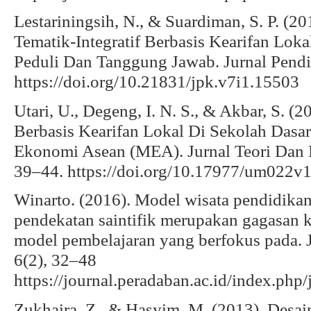
Lestariningsih, N., & Suardiman, S. P. (
Tematik-Integratif Berbasis Kearifan Lok
Peduli Dan Tanggung Jawab. Jurnal Pendid
https://doi.org/10.21831/jpk.v7i1.15503
Utari, U., Degeng, I. N. S., & Akbar, S. (
Berbasis Kearifan Lokal Di Sekolah Das
Ekonomi Asean (MEA). Jurnal Teori Dan P
39–44. https://doi.org/10.17977/um022
Winarto. (2016). Model wisata pendidikan
pendekatan saintifik merupakan gagasan ko
model pembelajaran yang berfokus pada. J
6(2), 32–48
https://journal.peradaban.ac.id/index.php/
Zukhaira, Z., & Hasyim, M. (2013). Des