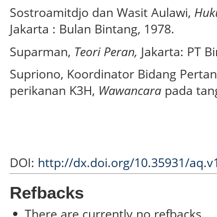
Sostroamitdjo dan Wasit Aulawi,
Huk
Jakarta : Bulan Bintang, 1978.
Suparman,
Teori Peran,
Jakarta: PT B
Supriono, Koordinator Bidang Perta
perikanan K3H,
Wawancara
pada tang
DOI:
http://dx.doi.org/10.35931/aq.v
Refbacks
There are currently no refbacks.