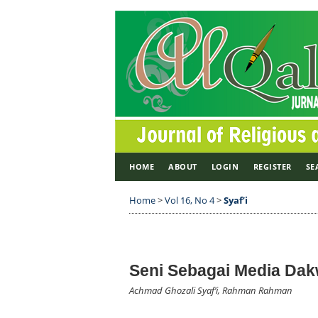
HOME
ABOUT
LOGIN
REGISTER
SE
Home
>
Vol 16, No 4
>
Syaf’i
Seni Sebagai Media Da
Achmad Ghozali Syaf’i, Rahman Rahman