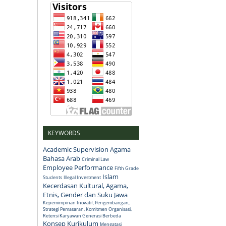
KEYWORDS
Academic Supervision
Agama
Bahasa Arab
Criminal Law
Employee Performance
Fifth Grade
Islam
Students
Illegal Investment
Kecerdasan Kultural, Agama,
Etnis, Gender dan Suku Jawa
Kepemimpinan Inovatif, Pengembangan,
Strategi Pemasaran, Komitmen Organisasi,
Retensi Karyawan Generasi Berbeda
Konsep
Kurikulum
Mengatasi