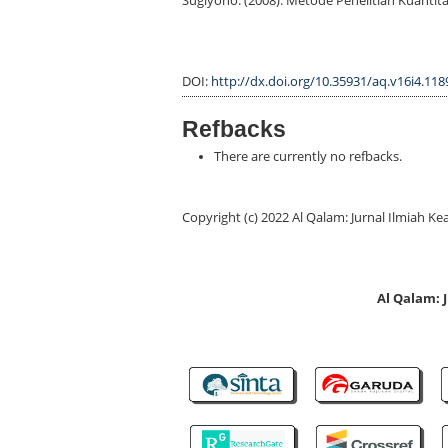
Sugiyono. (2008). Metode Penelitian Kuantitat
DOI:
http://dx.doi.org/10.35931/aq.v16i4.118
Refbacks
There are currently no refbacks.
Copyright (c) 2022 Al Qalam: Jurnal Ilmiah
Al Qalam: