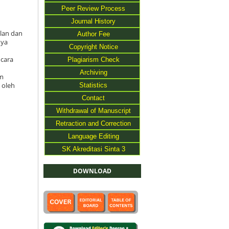
Peer Review Process
Journal History
ilan dan
Author Fee
nya
Copyright Notice
ncara
Plagiarism Check
Archiving
am
Statistics
 oleh
Contact
Withdrawal of Manuscript
Retraction and Correction
Language Editing
SK Akreditasi Sinta 3
DOWNLOAD