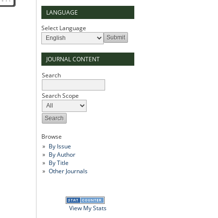
LANGUAGE
Select Language
JOURNAL CONTENT
Search
Search Scope
Browse
By Issue
By Author
By Title
Other Journals
View My Stats