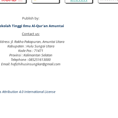
Publish by:
ekolah Tinggi Ilmu Al-Qur'an Amuntai
Contact us:
ddress: Jl. Rakha Pakapuran, Amuntai Utara
Kabupaten : Hulu Sungai Utara
Kode Pos : 71471
Provinsi : Kalimantan Selatan
Telephone : 085251613000
Email: hafizhihusinsungkar@gmail.com
Attribution 4.0 International License