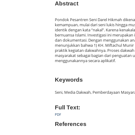
Abstract
Pondok Pesantren Seni Darel Hikmah dikenal
kemampuan, mulai dari seni lukis hingga mus
identik dengan kata “nakal”. Karena kenaka
bernuansa Islami. Investigasi ini merupakan 
dan dokumentasi. Dengan menggunakan analis
menunjukkan bahwa 1) KH. Miftachul Munir 
praktik kegiatan dakwahnya. Proses dakwah 
masyarakat sebagai bagian dari penguatan
menggunakannya secara aplikatif.
Keywords
Seni, Media Dakwah, Pemberdayaan Masyar
Full Text:
PDF
References