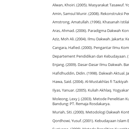
Alwan, Khoiri. (2005). Masyarakat Tasawuf. Y
Amin, Samsul Munir. (2008). Rekonstruksi Pe
Amstrong, Amatullah. (1996). Khasanah Istil
Aras, Ahmad. (2006). Paradigma Dakwah Kon
Aziz, Moh Ali. (2004). Ilmu Dakwah. Jakarta: 
Cangara, Hafied. (2000). Pengantar Ilmu Komu
Departement Pendidikan dan Kebudayaan. (19
Enjang. (2009). Dasar-Dasar Ilmu Dakwah. B
Hafidhuddin, Didin. (1998). Dakwah Aktual. J
Hawa, Said. (2004). Al-Mustakhlas fi Tazkiyah 
Ilyas, Yanuar. (2005). Kuliah Akhlaq. Yogya
Moleong, Lexy J. (2003). Metode Penelitian Ku
Bandung: PT. Remaja Rosdakarya.
Muriah, Siti. (2000). Metodologi Dakwah Kon
Qordhowi, Yusuf. (2001). Kebudayaan Islam Eks