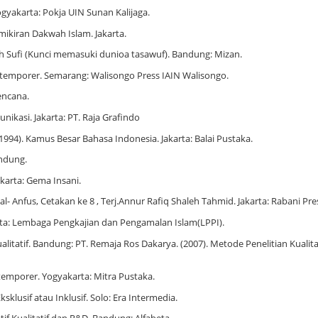
ogyakarta: Pokja UIN Sunan Kalijaga.
mikiran Dakwah Islam. Jakarta.
ah Sufi (Kunci memasuki dunioa tasawuf). Bandung: Mizan.
temporer. Semarang: Walisongo Press IAIN Walisongo.
Kencana.
nikasi. Jakarta: PT. Raja Grafindo
94). Kamus Besar Bahasa Indonesia. Jakarta: Balai Pustaka.
andung.
akarta: Gema Insani.
al- Anfus, Cetakan ke 8 , Terj.Annur Rafiq Shaleh Tahmid. Jakarta: Rabani Pre
karta: Lembaga Pengkajian dan Pengamalan Islam(LPPI).
alitatif. Bandung: PT. Remaja Ros Dakarya. (2007). Metode Penelitian Kualitat
temporer. Yogyakarta: Mitra Pustaka.
klusif atau Inklusif. Solo: Era Intermedia.