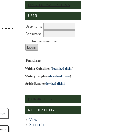
OPEN JOURNAL SYSTEMS
USER
Username
Password
Remember me
Template
Writing Guidelines
(
download disini
)
Writing Template (
download disini
)
Article Sample (
dowload disini
)
JOURNAL HELP
NOTIFICATIONS
View
Subscribe