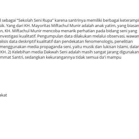
 sebagai “Sekolah Seni Rupa” karena santrinya memiliki berbagai keteramp
ik. Yang dari KH. Mayoritas Miftachul Munir adalah anak yatim, yang biasa
lan, KH. Miftachul Munir mencoba menarik perhatian pada bidang seni yang
investigasi kualitatif. Pengumpulan data dilakukan melalui observasi, wawa
is data deskriptif kualitatif dan pendekatan fenomenologis, penelitian
menggunakan media propaganda seni, yaitu musik dan lukisan Islami, dal
KH. 2) Kelebihan media Dakwah Seni adalah masih sangat jarang digunakan
 ummat Santri, sedangkan kekurangannya tidak semua da'i mampu
akat