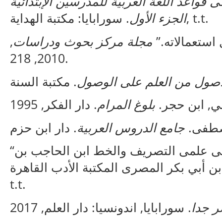
ى قواعد اللغة العربية للمدرسين الإبتدائية
. سورابايا: مكتبة الهداية, t.t.
الجزء الأول
,
مجلة مركز بحوث ودراسات
عل استعمالاته
2010, 218.
اصول من العلم على الوصول
ني, ابن حجر
بلوغ المرام
 مصطفى
جامع الدروس العربية
“الكافية فى علم النحو والشافية فى علمى التصريف والخط ابن الحاجب بن
ر بن أبي بكر المصرى المكتبة الأدب القاهرة
t.t.
 جدا