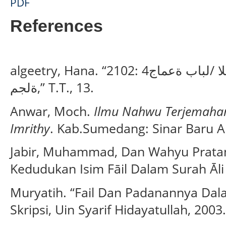
PDF
References
algeetry, Hana. “2102: 4ددعلا /26 دلجملا/ ةيهاسهالا نولعلا /لباب ةعماج
ةلجم,” T.T., 13.
Anwar, Moch.
Ilmu Nahwu Terjemahan
Imrithy
. Kab.Sumedang: Sinar Baru A
Jabir, Muhammad, Dan Wahyu Pratama
Kedudukan Isim Fāil Dalam Surah Āli 
Muryatih. “Fail Dan Padanannya Dal
Skripsi, Uin Syarif Hidayatullah, 2003.