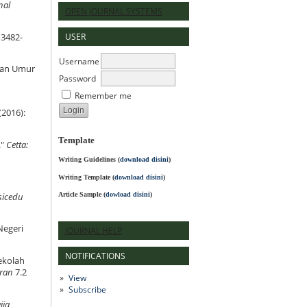
nal
OPEN JOURNAL SYSTEMS
USER
 3482-
Username
dan Umur
Password
Remember me
(2016):
Template
."
Cetta:
Writing Guidelines
(
download disini
)
Writing Template (
download disini
)
Article Sample (
dowload disini
)
sicedu
Negeri
JOURNAL HELP
NOTIFICATIONS
ekolah
aran
7.2
View
Subscribe
ija