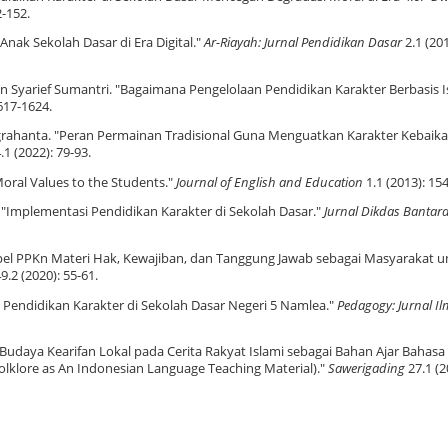
2-152.
 Anak Sekolah Dasar di Era Digital."
Ar-Riayah: Jurnal Pendidikan Dasar
2.1 (201
dan Syarief Sumantri. "Bagaimana Pengelolaan Pendidikan Karakter Berbasis 
617-1624.
Nugrahanta. "Peran Permainan Tradisional Guna Menguatkan Karakter Kebaika
.1 (2022): 79-93.
Moral Values to the Students."
Journal of English
and
Education
1.1 (2013): 15
a. "Implementasi Pendidikan Karakter di Sekolah Dasar."
Jurnal Dikdas Bantar
apel PPKn Materi Hak, Kewajiban, dan Tanggung Jawab sebagai Masyarakat u
9.2 (2020): 55-61.
Pendidikan Karakter di Sekolah Dasar Negeri 5 Namlea."
Pedagogy: Jurnal Il
 "Budaya Kearifan Lokal pada Cerita Rakyat Islami sebagai Bahan Ajar Bahasa
Folklore as An Indonesian Language Teaching Material)."
Sawerigading
27.1 (2