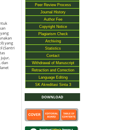
Peer Review Process
Journal History
Author Fee
ntuk
Copyright Notice
kan
n yang
Plagiarism Check
gunakan
Archiving
il) yang
 (Santri
Statistics
tas
Contact
jujur,
, dan
Withdrawal of Manuscript
lanet
Retraction and Correction
Language Editing
SK Akreditasi Sinta 3
DOWNLOAD