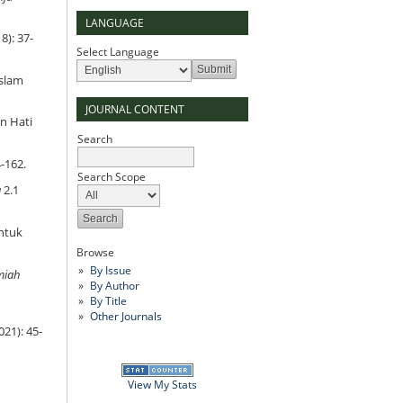
LANGUAGE
8): 37-
Select Language
Islam
JOURNAL CONTENT
n Hati
Search
4-162.
Search Scope
a
2.1
ntuk
Browse
By Issue
miah
By Author
By Title
Other Journals
021): 45-
View My Stats