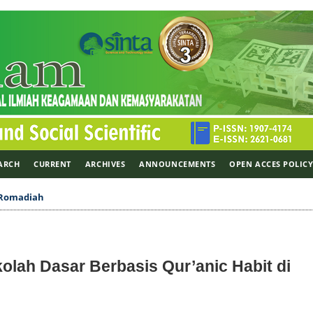
ARCH
CURRENT
ARCHIVES
ANNOUNCEMENTS
OPEN ACCES POLIC
Romadiah
olah Dasar Berbasis Qur’anic Habit di