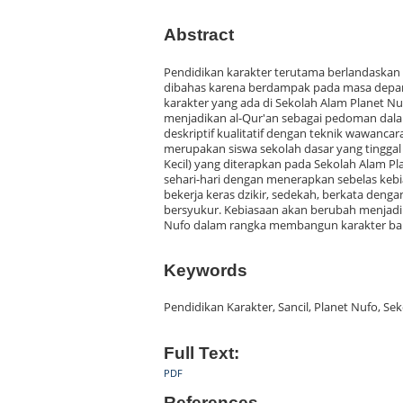
Abstract
Pendidikan karakter terutama berlandaskan 
dibahas karena berdampak pada masa depan 
karakter yang ada di Sekolah Alam Planet N
menjadikan al-Qur'an sebagai pedoman dala
deskriptif kualitatif dengan teknik wawancara
merupakan siswa sekolah dasar yang tinggal
Kecil) yang diterapkan pada Sekolah Alam P
sehari-hari dengan menerapkan sebelas kebi
bekerja keras dzikir, sedekah, berkata denga
bersyukur. Kebiasaan akan berubah menjadi 
Nufo dalam rangka membangun karakter ba
Keywords
Pendidikan Karakter, Sancil, Planet Nufo, Se
Full Text:
PDF
References