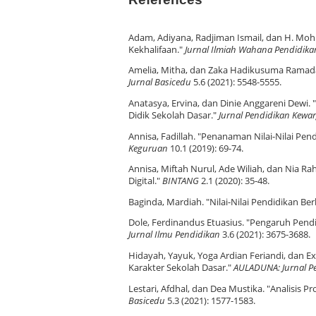
Adam, Adiyana, Radjiman Ismail, dan H. Mo
Kekhalifaan."
Jurnal Ilmiah Wahana Pendidika
Amelia, Mitha, dan Zaka Hadikusuma Ramadan
Jurnal Basicedu
5.6 (2021): 5548-5555.
Anatasya, Ervina, dan Dinie Anggareni Dewi
Didik Sekolah Dasar."
Jurnal Pendidikan Kew
Annisa, Fadillah. "Penanaman Nilai-Nilai Pen
Keguruan
10.1 (2019): 69-74.
Annisa, Miftah Nurul, Ade Wiliah, dan Nia 
Digital."
BINTANG
2.1 (2020): 35-48.
Baginda, Mardiah. "Nilai-Nilai Pendidikan B
Dole, Ferdinandus Etuasius. "Pengaruh Pendi
Jurnal Ilmu Pendidikan
3.6 (2021): 3675-3688.
Hidayah, Yayuk, Yoga Ardian Feriandi, dan E
Karakter Sekolah Dasar."
AULADUNA: Jurnal P
Lestari, Afdhal, dan Dea Mustika. "Analisis
Basicedu
5.3 (2021): 1577-1583.