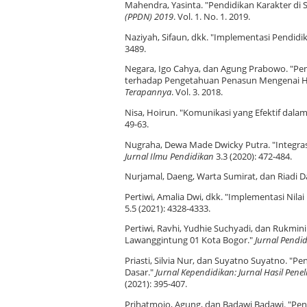
Mahendra, Yasinta. "Pendidikan Karakter di 
(PPDN) 2019
. Vol. 1. No. 1. 2019.
Naziyah, Sifaun, dkk. "Implementasi Pendidi
3489.
Negara, Igo Cahya, dan Agung Prabowo. "Pe
terhadap Pengetahuan Penasun Mengenai HIV
Terapannya
. Vol. 3. 2018.
Nisa, Hoirun. "Komunikasi yang Efektif dala
49-63.
Nugraha, Dewa Made Dwicky Putra. "Integras
Jurnal Ilmu Pendidikan
3.3 (2020): 472-484.
Nurjamal, Daeng, Warta Sumirat, dan Riadi D
Pertiwi, Amalia Dwi, dkk. "Implementasi Nil
5.5 (2021): 4328-4333.
Pertiwi, Ravhi, Yudhie Suchyadi, dan Rukmin
Lawanggintung 01 Kota Bogor."
Jurnal Pendi
Priasti, Silvia Nur, dan Suyatno Suyatno. "
Dasar."
Jurnal Kependidikan: Jurnal Hasil Pen
(2021): 395-407.
Prihatmojo, Agung, dan Badawi Badawi. "Pend