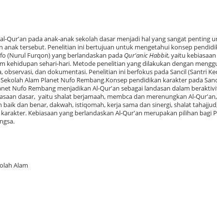
al-Qur'an pada anak-anak sekolah dasar menjadi hal yang sangat penting u
anak tersebut. Penelitian ini bertujuan untuk mengetahui konsep pendidi
ufo (Nurul Furqon) yang berlandaskan pada
Qur'anic Habbit
, yaitu kebiasaa
m kehidupan sehari-hari. Metode penelitian yang dilakukan dengan meng
, observasi, dan dokumentasi. Penelitian ini berfokus pada Sancil (Santri Kec
 Sekolah Alam Planet Nufo Rembang.Konsep pendidikan karakter pada Sancil
lanet Nufo Rembang menjadikan Al-Qur'an sebagai landasan dalam beraktivi
asaan dasar, yaitu shalat berjamaah, membca dan merenungkan Al-Qur'an, 
n baik dan benar, dakwah, istiqomah, kerja sama dan sinergi, shalat tahajjud
karakter. Kebiasaan yang berlandaskan Al-Qur'an merupakan pilihan bagi P
ngsa.
kolah Alam