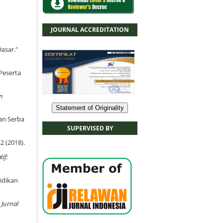
JOURNAL ACCREDITATION
asar."
Peserta
an
Statement of Originality
an Serba
SUPERVISED BY
2 (2018).
if:
idikan
"
Jurnal