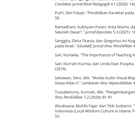
Cendekia: Jurnal Riset Pedagogik
4.1 (2020): 14
Putri, Dini Palupi. "Pendidikan Karakter pada
50.
Ramadhani, Sulistyani Puteri, Arita Marini, 
Sekolah Dasar?."
Jurnal Basicedu
5.3 (2021): 1
Sanggita, Dista Titania, dan Gregorius Ari 
pada Anak."
Edukatif: Jurnal Ilmu Pendidikan
4
Sari, Nurlaela. "The Importance of Teaching 
Sari, Nurratri Kurnia, dan Linda Dian Puspit
(2019).
Setiawan, Deni, dkk. "Media Audio Visual M
Siswa Kelas V."
Lembaran Ilmu Kependidikan
4
Tuasalamony, Kurniati, dkk. "Pengembangan 
Ilmu Pendidikan
7.2 (2020): 81-91.
Wicaksana, Muhlis Fajar, dan Titik Sudiatmi.
Indonesia (Local Wisdom Culture in Islamic 
53.