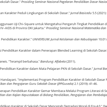
Sekolah Dasar."
Prosiding Seminar Nasional Pagelaran Pendidikan Dasar Nasio
kan Karakter Peduli Lingkungan di Sekolah Dasar."
Jurnal Basicedu
5.5 (2021):
nggunaan Uji Chi–Square untuk Mengetahui Pengaruh Tingkat Pendidikan 
–AIDS di Provinsi DKI Jakarta."
Prosiding Seminar Nasional Matematika dan
m Pendidikan Karakter."
UNIVERSUM: Jurnal KeIslaman dan Kebudayaan
10.01 
i Pendidikan Karakter dalam Penerapan Blended Learning di Sekolah Dasar
arwis. "Terampil berbahasa."
Bandung: Alfabeta
(2011).
ai Pendidikan Karakter dalam Mata Pelajaran PKN di Sekolah Dasar."
Jurnal Ba
i Handayani. "Implementasi Program Pendidikan Karakter di Sekolah Dasar 
dikan dan Pengajaran Guru Sekolah Dasar (JPPGuseda)
2.1 (2019): 41-46.
Penerapan Pendidikan Karakter Gemar Membaca Melalui Program Literasi di S
elitian dan Kajian Kepustakaan di Bidang Pendidikan, Pengajaran dan Pembelaj
idikan Karakter di Sekolah Dasar Mencegah Degradasi Moral di Era 4.0."
Dw