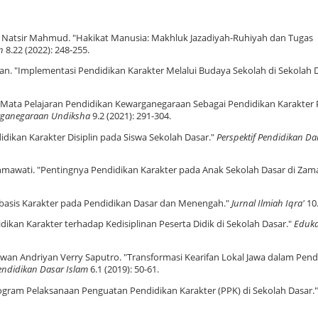
h Natsir Mahmud. "Hakikat Manusia: Makhluk Jazadiyah-Ruhiyah dan Tugas
n
8.22 (2022): 248-255.
. "Implementasi Pendidikan Karakter Melalui Budaya Sekolah di Sekolah D
. "Mata Pelajaran Pendidikan Kewarganegaraan Sebagai Pendidikan Karakter 
arganegaraan Undiksha
9.2 (2021): 291-304.
didikan Karakter Disiplin pada Siswa Sekolah Dasar."
Perspektif Pendidikan D
Rahmawati. "Pentingnya Pendidikan Karakter pada Anak Sekolah Dasar di Zam
erbasis Karakter pada Pendidikan Dasar dan Menengah."
Jurnal Ilmiah Iqra'
10.
dikan Karakter terhadap Kedisiplinan Peserta Didik di Sekolah Dasar."
Edukat
xwan Andriyan Verry Saputro. "Transformasi Kearifan Lokal Jawa dalam Pend
endidikan Dasar Islam
6.1 (2019): 50-61.
 Program Pelaksanaan Penguatan Pendidikan Karakter (PPK) di Sekolah Dasar.