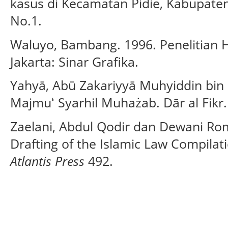
kasus di Kecamatan Pidie, Kabupaten
No.1.
Waluyo, Bambang. 1996. Penelitian
Jakarta: Sinar Grafika.
Yahyā, Abū Zakariyyā Muhyiddin bin S
Majmuʻ Syarhil Muhażab. Dār al Fikr.
Zaelani, Abdul Qodir dan Dewani Rom
Drafting of the Islamic Law Compilat
Atlantis Press
492.