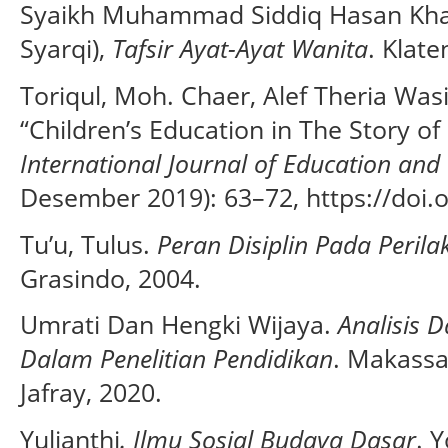
Syaikh Muhammad Siddiq Hasan Khan 
Syarqi),
Tafsir Ayat-Ayat Wanita
. Klate
Toriqul, Moh. Chaer, Alef Theria Was
“Children’s Education in The Story of
International Journal of Education and
Desember 2019): 63–72, https://doi.o
Tu’u, Tulus.
Peran Disiplin Pada Perila
Grasindo, 2004.
Umrati Dan Hengki Wijaya.
Analisis D
Dalam Penelitian Pendidikan
. Makassa
Jafray, 2020.
Yulianthi
. Ilmu Sosial Budaya Dasar
. 