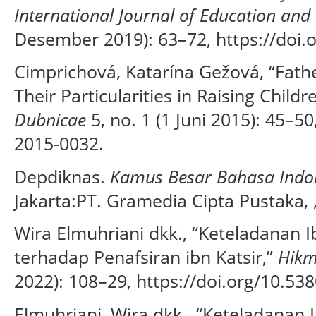
International Journal of Education and
Desember 2019): 63–72, https://doi.o
Cimprichová, Katarína Gežová, “Fath
Their Particularities in Raising Childr
Dubnicae
5, no. 1 (1 Juni 2015): 45–50
2015-0032.
Depdiknas.
Kamus Besar Bahasa Indon
Jakarta:PT. Gramedia Cipta Pustaka, 
Wira Elmuhriani dkk., “Keteladanan I
terhadap Penafsiran ibn Katsir,”
Hik
2022): 108–29, https://doi.org/10.53
Elmuhriani, Wira dkk., “Keteladanan I