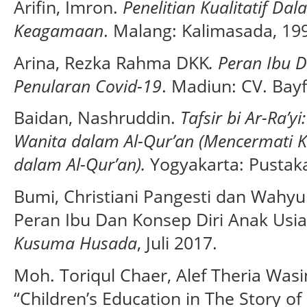
Arifin, Imron.
Penelitian Kualitatif Da
Keagamaan
. Malang: Kalimasada, 19
Arina, Rezka Rahma DKK
. Peran Ibu
Penularan Covid-19
. Madiun: CV. Bay
Baidan, Nashruddin.
Tafsir bi Ar-Ra’
Wanita dalam Al-Qur’an (Mencermati K
dalam Al-Qur’an).
Yogyakarta: Pustaka
Bumi, Christiani Pangesti dan Wahy
Peran Ibu Dan Konsep Diri Anak Usi
Kusuma Husada
, Juli 2017.
Moh. Toriqul Chaer, Alef Theria Wasi
“Children’s Education in The Story of