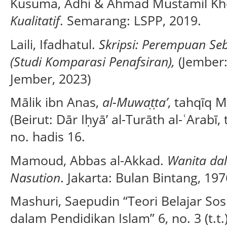
Kusuma, Adhi & Ahmad Mustamil Kh
Kualitatif
. Semarang: LSPP, 2019.
Laili, Ifadhatul.
Skripsi: Perempuan Se
(Studi Komparasi Penafsiran),
(Jember:
Jember, 2023)
Mālik ibn Anas,
al-Muwaṭṭa’
, tahqīq 
(Beirut: Dār Iḥyā’ al-Turāth al-ʿArabī,
no. hadis 16.
Mamoud, Abbas al-Akkad.
Wanita dal
Nasution
. Jakarta: Bulan Bintang, 197
Mashuri, Saepudin “Teori Belajar So
dalam Pendidikan Islam” 6, no. 3 (t.t.)