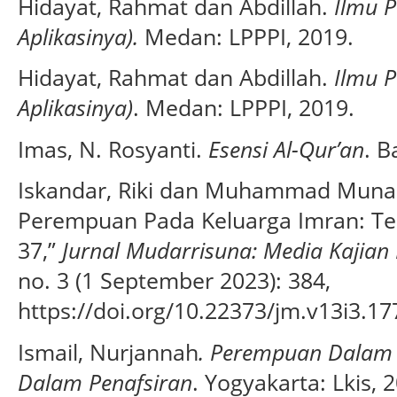
Hidayat, Rahmat dan Abdillah.
Ilmu P
Aplikasinya).
Medan: LPPPI, 2019.
Hidayat, Rahmat dan Abdillah.
Ilmu P
Aplikasinya)
. Medan: LPPPI, 2019.
Imas, N. Rosyanti.
Esensi Al-Qur’an
. B
Iskandar, Riki dan Muhammad Munad
Perempuan Pada Keluarga Imran: Tel
37,”
Jurnal Mudarrisuna: Media Kajian
no. 3 (1 September 2023): 384,
https://doi.org/10.22373/jm.v13i3.17
Ismail, Nurjannah
. Perempuan Dalam 
Dalam Penafsiran
. Yogyakarta: Lkis, 