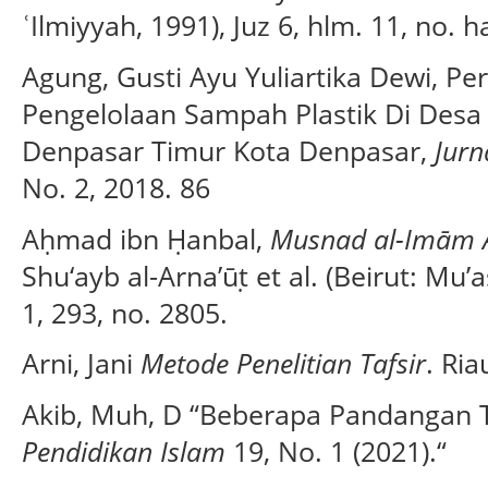
ʿIlmiyyah, 1991), Juz 6, hlm. 11, no. h
Agung, Gusti Ayu Yuliartika Dewi, Pe
Pengelolaan Sampah Plastik Di Desa
Denpasar Timur Kota Denpasar,
Jurn
No. 2, 2018. 86
Aḥmad ibn Ḥanbal,
Musnad al-Imām 
Shu‘ayb al-Arna’ūṭ et al. (Beirut: Mu’a
1, 293, no. 2805.
Arni, Jani
Metode Penelitian Tafsir
. Ria
Akib, Muh, D “Beberapa Pandangan 
Pendidikan Islam
19, No. 1 (2021).“