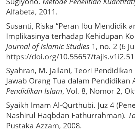
Sugiyono.
Metode Penelitian Kuantitati
Alfabeta, 2011.
Susanti, Riska “Peran Ibu Mendidik 
Implikasinya terhadap Kehidupan K
Journal of Islamic Studies
1, no. 2 (6 J
https://doi.org/10.55657/tajis.v1i2.51
Syahran, M. Jailani, Teori Pendidik
Jawab Orang Tua dalam Pendidikan A
Pendidikan Islam
, Vol. 8, Nomor 2, O
Syaikh Imam Al-Qurthubi. Juz 4 (Pen
Nashirul Haqbdan Fathurrahman).
Ta
Pustaka Azzam, 2008.