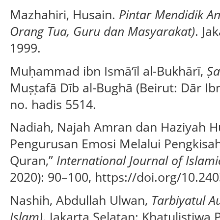
Mazhahiri, Husain.
Pintar Mendidik A
Orang Tua, Guru dan Masyarakat)
. Ja
1999.
Muḥammad ibn Ismā‘īl al-Bukhārī,
Ṣa
Muṣṭafā Dīb al-Bughā (Beirut: Dār Ibn 
no. hadis 5514.
Nadiah, Najah Amran dan Haziyah Hu
Pengurusan Emosi Melalui Pengkisa
Quran,”
International Journal of Islam
2020): 90–100, https://doi.org/10.240
Nashih, Abdullah Ulwan,
Tarbiyatul A
Islam)
. Jakarta Selatan: Khatulistiwa 