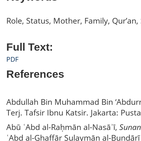
Role, Status, Mother, Family, Qur’an
Full Text:
PDF
References
Abdullah Bin Muhammad Bin ‘Abdurr
Terj. Tafsir Ibnu Katsir. Jakarta: Pus
Abū ʿAbd al-Raḥmān al-Nasāʾī,
Sunan 
ʿAbd al-Ghaffār Sulaymān al-Bundārī (