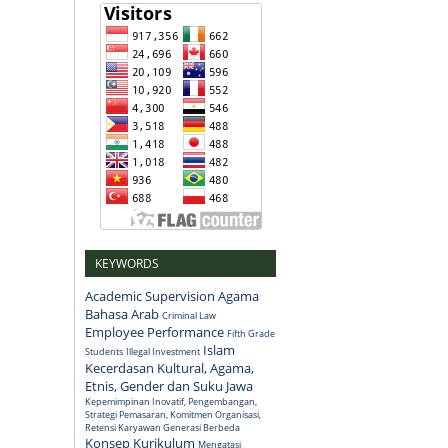
KEYWORDS
Academic Supervision
Agama
Bahasa Arab
Criminal Law
Employee Performance
Fifth Grade
Islam
Students
Illegal Investment
Kecerdasan Kultural, Agama,
Etnis, Gender dan Suku Jawa
Kepemimpinan Inovatif, Pengembangan,
Strategi Pemasaran, Komitmen Organisasi,
Retensi Karyawan Generasi Berbeda
Konsep
Kurikulum
Mengatasi