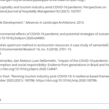
“Hospitality and tourism industry amid COVID-19 pandemic: Perspectives on
tional Journal of Hospitality Management
92 (2021): 102707.
able Development.”
Advances in Landscape Architecture
, 2013.
ironmental effects of COVID-19 pandemic and potential strategies of sustaina
rg/10.1016/j.heliyon.2020.e04965.
tunities spectrum method in ecotourism resources: A case study of samandaĞ 
nd Environmental Research
16, no. 3 (2018): 2701–15.
5.
 Guimarães, dan Mateus Luan Dellarmelin. “Impact of the COVID-19 pandemic
tion and social responsibility: Evidence from generations in Brazil and Po
://doi.org/10.1016/j.jclepro.2020.124947.
 Paul. “Reviving tourism industry post-COVID-19: A resilience-based frame
ober 2020 (2021): 100786. https://doi.org/10.1016/j.tmp.2020.100786.
8