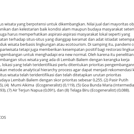
s wisata yang berpotensi untuk dikembangkan. Nilai jual dari mayoritas ob
nikan dan kelestarian baik kondisi alam maupun budaya masyarakat sete
a harus memperhatikan aspirasi-aspirasi masyarakat lokal seperti yang
n terhadap situs-situs yang dianggap keramat dan adat istiadat setempa
k wisata berbasis lingkungan atau ecotourism. Di samping itu, pandemi c
 pariwisata tetapi juga memberikan kesempatan positif bagi restorasi lingk
engembangan untuk menghadapi era new normal. Oleh karena itu penelitian 
embangan situs wisata yang ada di Lembah Baliem dengan kerangka kerja
, lokasi yang telah teridentifikasi perlu ditentukan prioritas pengembangan
kan metode analytical hierarchy process agar dapat menjadi rekomendasi
us wisata telah teridentifikasi dan telah ditetapkan urutan prioritas
daya Lembah Baliem dengan skor prioritas sebesar 0,255. (2) Pasir Putih
25), (4) Mumi Aikima (Ecogeneralist) (0,119), (5) Goa Bunda Maria (Intermedia
3), (7) Air Terjun Napua (0,091), dan (8) Telaga Biru (Ecogeneralist) (0,088).
ECOS