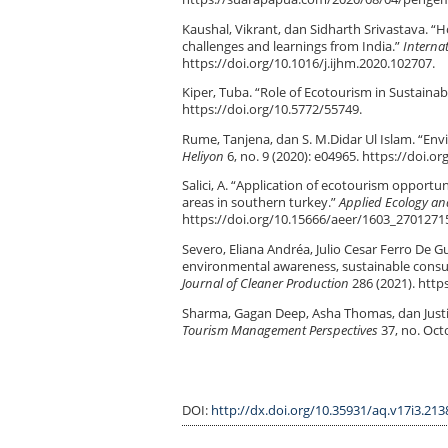
Kaushal, Vikrant, dan Sidharth Srivastava. 
challenges and learnings from India.”
Interna
https://doi.org/10.1016/j.ijhm.2020.102707.
Kiper, Tuba. “Role of Ecotourism in Sustain
https://doi.org/10.5772/55749.
Rume, Tanjena, dan S. M.Didar Ul Islam. “Env
Heliyon
6, no. 9 (2020): e04965. https://doi.o
Salici, A. “Application of ecotourism oppor
areas in southern turkey.”
Applied Ecology a
https://doi.org/10.15666/aeer/1603_2701271
Severo, Eliana Andréa, Julio Cesar Ferro De
environmental awareness, sustainable consump
Journal of Cleaner Production
286 (2021). https
Sharma, Gagan Deep, Asha Thomas, dan Justin
Tourism Management Perspectives
37, no. Oct
DOI:
http://dx.doi.org/10.35931/aq.v17i3.213