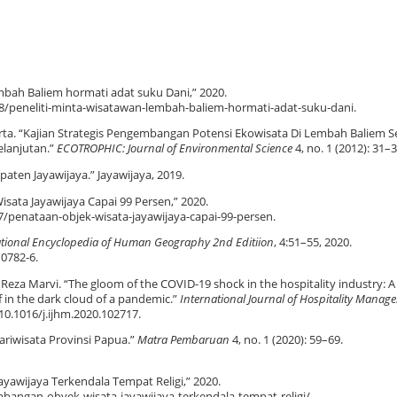
mbah Baliem hormati adat suku Dani,” 2020.
/peneliti-minta-wisatawan-lembah-baliem-hormati-adat-suku-dani.
rta. “Kajian Strategis Pengembangan Potensi Ekowisata Di Lembah Baliem S
elanjutan.”
ECOTROPHIC: Journal of Environmental Science
4, no. 1 (2012): 31–3
aten Jayawijaya.” Jayawijaya, 2019.
ata Jayawijaya Capai 99 Persen,” 2020.
7/penataan-objek-wisata-jayawijaya-capai-99-persen.
ational Encyclopedia of Human Geography 2nd Editiion
, 4:51–55, 2020.
10782-6.
 Reza Marvi. “The gloom of the COVID-19 shock in the hospitality industry: A
 in the dark cloud of a pandemic.”
International Journal of Hospitality Manag
/10.1016/j.ijhm.2020.102717.
riwisata Provinsi Papua.”
Matra Pembaruan
4, no. 1 (2020): 59–69.
yawijaya Terkendala Tempat Religi,” 2020.
angan-obyek-wisata-jayawijaya-terkendala-tempat-religi/.