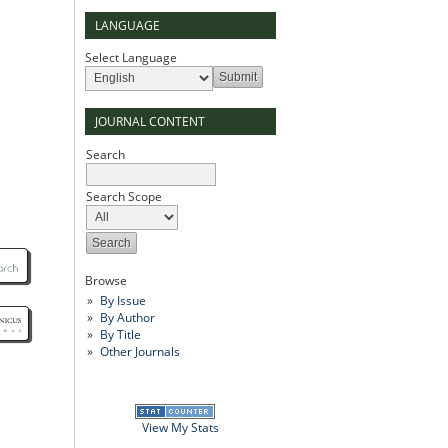
LANGUAGE
Select Language
JOURNAL CONTENT
Search
Search Scope
Browse
By Issue
By Author
By Title
Other Journals
View My Stats