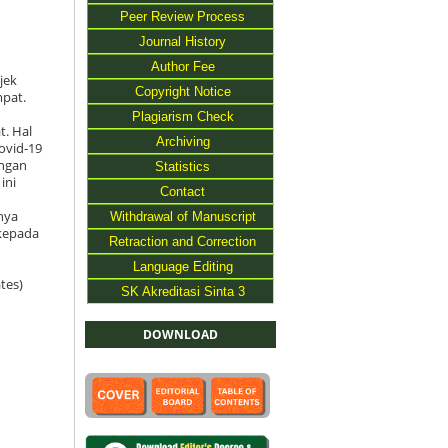
Peer Review Process
Journal History
Author Fee
jek
Copyright Notice
mpat.
Plagiarism Check
t. Hal
Archiving
ovid-19
ungan
Statistics
ini
Contact
nya
Withdrawal of Manuscript
 kepada
Retraction and Correction
Language Editing
tes)
SK Akreditasi Sinta 3
DOWNLOAD