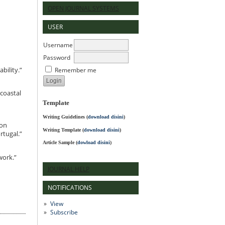
OPEN JOURNAL SYSTEMS
USER
Username
Password
Remember me
bility.”
coastal
Template
Writing Guidelines
(
download disini
)
 on
Writing Template (
download disini
)
rtugal.”
Article Sample (
dowload disini
)
work.”
JOURNAL HELP
NOTIFICATIONS
View
Subscribe