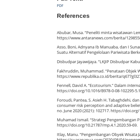
PDF
References
Abubar, Musa. “Peneliti minta wisatawan Le
https://www.antaranews.com/berita/1298558
Asso, Boni, Adnyana Ib Manuaba, dan I Suna
Suatu Alternatif Pengelolaan Pariwisata Berk
Disbudpar Jayawijaya. “LKJIP Disbudpar Kabup
Fakhruddin, Muhammad. “Penataan Objek Wis
https://www.republika.co.id/berita/q677gl32
Fennell, David A. “Ecotourism.” Dalam
Intern
https://doi.org/10.1016/B978-0-08-102295-5.
Foroudi, Pantea, S. Asieh H. Tabaghdehi, dan
consumer risk perception and adaptive belief
no. June 2020 (2021): 102717. https://doi.org
Muhamad Ismail. “Strategi Pengembangan Pa
https://doi.org/10.21787/mp.4.1.2020.59-69.
Itlay, Manu. “Pengembangan Obyek Wisata Ja
https://suarapapua.com/2020/08/04/pengemb