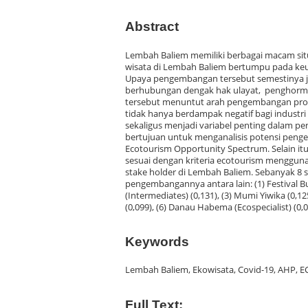
Abstract
Lembah Baliem memiliki berbagai macam situ
wisata di Lembah Baliem bertumpu pada keu
Upaya pengembangan tersebut semestinya jug
berhubungan dengak hak ulayat, penghormata
tersebut menuntut arah pengembangan produ
tidak hanya berdampak negatif bagi industri
sekaligus menjadi variabel penting dalam p
bertujuan untuk menganalisis potensi peng
Ecotourism Opportunity Spectrum. Selain itu
sesuai dengan kriteria ecotourism mengguna
stake holder di Lembah Baliem. Sebanyak 8 sit
pengembangannya antara lain: (1) Festival Bu
(Intermediates) (0,131), (3) Mumi Yiwika (0,1
(0,099), (6) Danau Habema (Ecospecialist) (0,09
Keywords
Lembah Baliem, Ekowisata, Covid-19, AHP, 
Full Text: