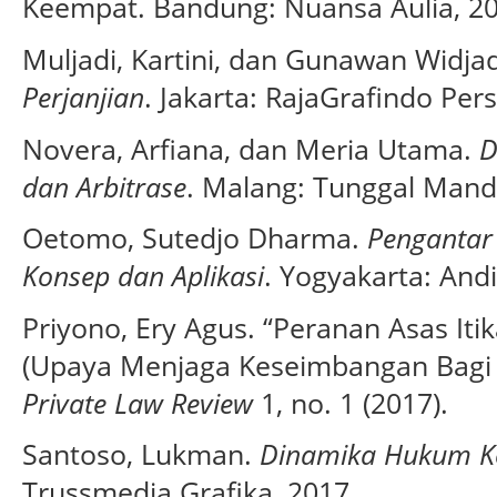
Keempat. Bandung: Nuansa Aulia, 20
Muljadi, Kartini, dan Gunawan Widja
Perjanjian
. Jakarta: RajaGrafindo Per
Novera, Arfiana, dan Meria Utama.
D
dan Arbitrase
. Malang: Tunggal Mandi
Oetomo, Sutedjo Dharma.
Pengantar 
Konsep dan Aplikasi
. Yogyakarta: Andi
Priyono, Ery Agus. “Peranan Asas It
(Upaya Menjaga Keseimbangan Bagi 
Private Law Review
1, no. 1 (2017).
Santoso, Lukman.
Dinamika Hukum Ko
Trussmedia Grafika, 2017.