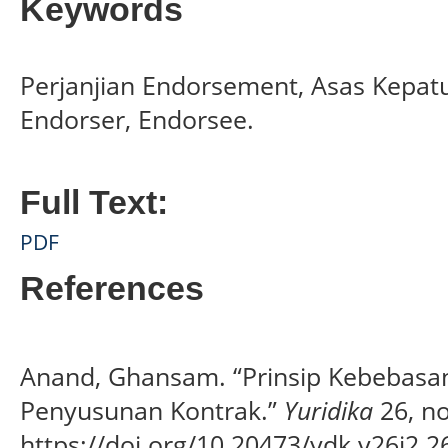
Keywords
Perjanjian Endorsement, Asas Kepatu
Endorser, Endorsee.
Full Text:
PDF
References
Anand, Ghansam. “Prinsip Kebebasa
Penyusunan Kontrak.”
Yuridika
26, no
https://doi.org/10.20473/ydk.v26i2.2