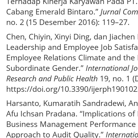
Terhadap Kinerja Karyawan Pada PT.
Cabang Emerald Bintaro.”
Jurnal Comp
no. 2 (15 Desember 2016): 119–27.
Chen, Chiyin, Xinyi Ding, dan Jiachen
Leadership and Employee Job Satisfa
Employee Relations Climate and the 
Subordinate Gender.”
International J
Research and Public Health
19, no. 1 
https://doi.org/10.3390/ijerph190102
Harsanto, Kumaratih Sandradewi, A
Afu Ichsan Pradana. “Implications o
Business Management Performance 
Approach to Audit Quality.”
Internati