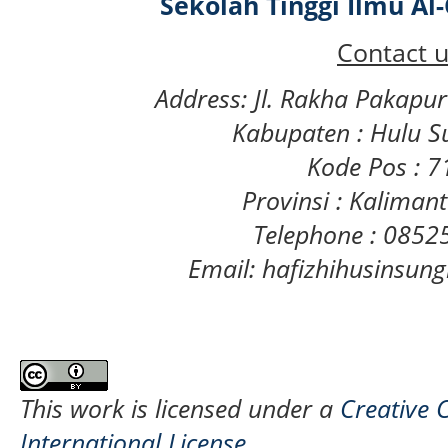
Sekolah Tinggi Ilmu A
Contact u
Address: Jl. Rakha Pakapu
Kabupaten : Hulu S
Kode Pos : 
Provinsi : Kaliman
Telephone : 085
Email: hafizhihusinsu
This work is licensed under a
Creative 
International License