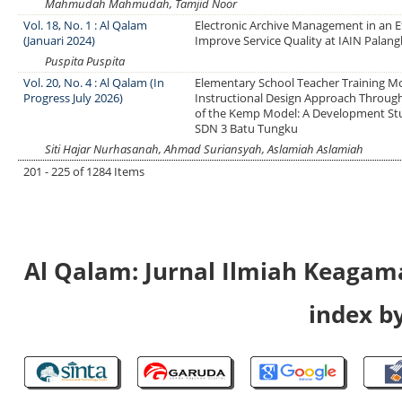
Mahmudah Mahmudah, Tamjid Noor
Vol. 18, No. 1 : Al Qalam
Electronic Archive Management in an Ef
(Januari 2024)
Improve Service Quality at IAIN Palan
Puspita Puspita
Vol. 20, No. 4 : Al Qalam (In
Elementary School Teacher Training M
Progress July 2026)
Instructional Design Approach Throug
of the Kemp Model: A Development St
SDN 3 Batu Tungku
Siti Hajar Nurhasanah, Ahmad Suriansyah, Aslamiah Aslamiah
201 - 225 of 1284 Items
Al Qalam: Jurnal Ilmiah Keaga
index by