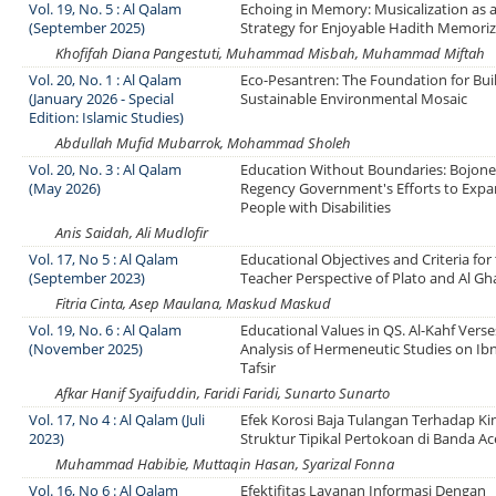
Vol. 19, No. 5 : Al Qalam
Echoing in Memory: Musicalization as a
(September 2025)
Strategy for Enjoyable Hadith Memoriz
Khofifah Diana Pangestuti, Muhammad Misbah, Muhammad Miftah
Vol. 20, No. 1 : Al Qalam
Eco-Pesantren: The Foundation for Bui
(January 2026 - Special
Sustainable Environmental Mosaic
Edition: Islamic Studies)
Abdullah Mufid Mubarrok, Mohammad Sholeh
Vol. 20, No. 3 : Al Qalam
Education Without Boundaries: Bojon
(May 2026)
Regency Government's Efforts to Expa
People with Disabilities
Anis Saidah, Ali Mudlofir
Vol. 17, No 5 : Al Qalam
Educational Objectives and Criteria for 
(September 2023)
Teacher Perspective of Plato and Al Gha
Fitria Cinta, Asep Maulana, Maskud Maskud
Vol. 19, No. 6 : Al Qalam
Educational Values in QS. Al-Kahf Verse
(November 2025)
Analysis of Hermeneutic Studies on Ibn
Tafsir
Afkar Hanif Syaifuddin, Faridi Faridi, Sunarto Sunarto
Vol. 17, No 4 : Al Qalam (Juli
Efek Korosi Baja Tulangan Terhadap Ki
2023)
Struktur Tipikal Pertokoan di Banda A
Muhammad Habibie, Muttaqin Hasan, Syarizal Fonna
Vol. 16, No 6 : Al Qalam
Efektifitas Layanan Informasi Dengan