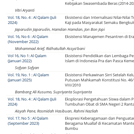
Kebijakan Swasembada Beras (2014-20
Vitri Aryanti
Vol. 18, No. 4 : Al Qalam (Juli
Eksistensi dan Internalisasi Nilai-Nilai 
2024)
Kaji pada Masyarakat Semaku Bengkul
Japarudin Japarudin, Hamdan Hamdan, Jon Bon Jopi
Vol. 16, No 6 : Al Qalam
Eksistensi Manajemen Pesantren di Era 
(November 2022)
Mohammad Arief, Ridhatullah Assya'bani
Vol 16, No 1: Al Qalam
Eksistensi Pendidikan dan Lembaga P
(Januari 2022)
Islam di Indonesia Pra dan Pasca Kem
Sofyan Sofyan
Vol. 19, No. 1 : Al Qalam
Eksistensi Perkawinan Sirri Setelah Ke
(Januari 2025)
Putusan Mahkamah Konstitusi No. 46
VIII/2010
Bambang Ali Kusumo, Supriyanta Supriyanta
Vol. 18, No. 4 : Al Qalam (Juli
Eksplorasi Pengetahuan Siswa dalam 
2024)
Tumbuhan Obat di SMA Negeri 2 Ranta
Aisyah Pane, Rosmidah Hasibuan, Rahmi Nazliah
Vol. 17, No 5 : Al Qalam
Ekspresi Keberagamaan dan Penguatan
(September 2023)
Beragama Muallaf di Kecamatan Mant
Bumbu