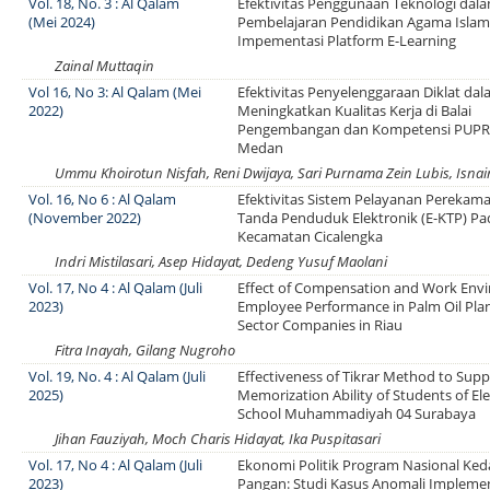
Vol. 18, No. 3 : Al Qalam
Efektivitas Penggunaan Teknologi dal
(Mei 2024)
Pembelajaran Pendidikan Agama Islam:
Impementasi Platform E-Learning
Zainal Muttaqin
Vol 16, No 3: Al Qalam (Mei
Efektivitas Penyelenggaraan Diklat da
2022)
Meningkatkan Kualitas Kerja di Balai
Pengembangan dan Kompetensi PUPR 
Medan
Ummu Khoirotun Nisfah, Reni Dwijaya, Sari Purnama Zein Lubis, Isna
Vol. 16, No 6 : Al Qalam
Efektivitas Sistem Pelayanan Perekam
(November 2022)
Tanda Penduduk Elektronik (E-KTP) Pa
Kecamatan Cicalengka
Indri Mistilasari, Asep Hidayat, Dedeng Yusuf Maolani
Vol. 17, No 4 : Al Qalam (Juli
Effect of Compensation and Work Env
2023)
Employee Performance in Palm Oil Pla
Sector Companies in Riau
Fitra Inayah, Gilang Nugroho
Vol. 19, No. 4 : Al Qalam (Juli
Effectiveness of Tikrar Method to Sup
2025)
Memorization Ability of Students of E
School Muhammadiyah 04 Surabaya
Jihan Fauziyah, Moch Charis Hidayat, Ika Puspitasari
Vol. 17, No 4 : Al Qalam (Juli
Ekonomi Politik Program Nasional Ked
2023)
Pangan: Studi Kasus Anomali Impleme