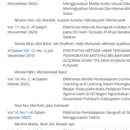
(November 2022)
Menggunakan Media Audio Visual Dal
Meningkatkan Motivasi Dan Kemandiri
Siswa
Aframa Yeni, Idy Wardah, Sutarto Sutarto, Febriansyah Febriansyah
Vol. 17, No 6 : Al Qalam
Efektivitas Metode Muraja’ah Hafalan 
(November 2023)
pada SD Islam Terpadu Al Khair Baraba
Selatan
Novita Rizqi, Abd Basir, Siti Shalihah, Hafiz Mubarak, Akhmad Syahbu
Al Qalam Vol. 12, No. 2, Juli-
EFEKTIVITAS METODE UMMI TERHADA
Desember 2018
PENINGKATAN MOTIVASI BELAJAR M
ALQURAN SISWA TPA DESA PUGAAN 
PUGAAN
Ahmad Rifa'i, Muhammad Nasir
Vol. 19, No. 2 : Al Qalam
Efektivitas Model Pembelajaran Conte
(Maret 2025)
Teaching and Learning dalam Peningka
Belajar Siswa pada Mata Pelajaran Pen
Agama Islam di SD Negeri Ngombakan
Kecamatan Polokarto Kabupaten Suko
Novi Nur Eka Putri, Joko Subando
Vol 16, No 1: Al Qalam
Efektivitas Pembelajaran Geografi di 
(Januari 2022)
Menggunakan Teams
Merlina Malau, Muh Zid, Ahman Sya