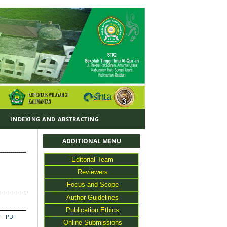
Y
INDEXING AND ABSTRACTING
ADDITIONAL MENU
Editorial Team
Reviewers
Focus and Scope
Author Guidelines
Publication Ethics
T
PDF
Online Submissions