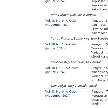
(Januari 2024)
Kepuasan P
Keputusan 
Pekanbaru
Wira Hardiansyah, Susie Suryani
Vol. 18, No. 6 : Al Qalam
Pengaruh Si
(November 2024)
dan Persep
Siswa Sekol
dalam Mene
Yunus Kuncoro, Bobby Wiryawan Saputr
Vol. 18, No. 1 : Al Qalam
Pengaruh St
(Januari 2024)
Turnover I
Variabel In
(Studi Kary
Verlincia Mefy Arlen, Hamsal Hamsal
Vol. 18, No. 1 : Al Qalam
Pengaruh S
(Januari 2024)
Kinerja Ka
Variabel In
PT. Sharp E
Dian Aulya Putry, Hamsal Hamsal
Vol. 18, No. 6 : Al Qalam
Pengaruh Ta
(November 2024)
Keputusan
Muat Baran
Medan