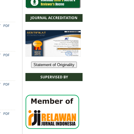
JOURNAL ACCREDITATION
T
PDF
T
PDF
Statement of Originality
SUPERVISED BY
T
PDF
T
PDF