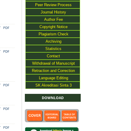
Peer Review Process
Journal History
Author Fee
Copyright Notice
T
PDF
Plagiarism Check
Archiving
Statistics
T
PDF
Contact
Withdrawal of Manuscript
Retraction and Correction
Language Editing
SK Akreditasi Sinta 3
T
PDF
DOWNLOAD
T
PDF
T
PDF