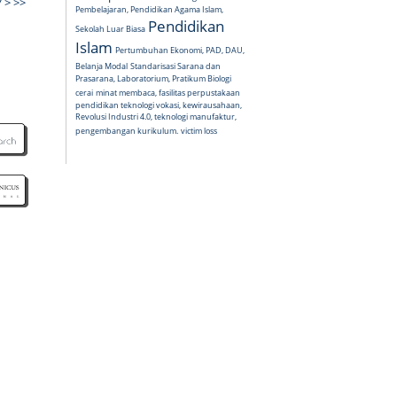
7
>
>>
Pembelajaran, Pendidikan Agama Islam,
Pendidikan
Sekolah Luar Biasa
Islam
Pertumbuhan Ekonomi, PAD, DAU,
Belanja Modal
Standarisasi Sarana dan
Prasarana, Laboratorium, Pratikum Biologi
cerai
minat membaca, fasilitas perpustakaan
pendidikan teknologi vokasi, kewirausahaan,
Revolusi Industri 4.0, teknologi manufaktur,
pengembangan kurikulum.
victim loss