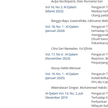
Aulya Nurlistyanti, Dian Purnama Sari
Vol 16, No 2: Al Qalam
Pengaruh Ta
(Maret 2022)
Mediasi ter
Utang pada
Rangga Bayu Soeandhika, Ickhsanto Wah
Vol. 18, No. 1 : Al Qalam
Pengaruh T
(Januari 2024)
terhadap Cu
menggunak
(Studi Kasu
Pekanbaru
Citra Sari Ramadan, Yul Efnita
Vol. 17, No 6 : Al Qalam
Pengaruh T
(November 2023)
Reaction, B
Perpanjang
Nouvy Helda Warouw
Vol. 19, No. 1 : Al Qalam
Pengaruh T
(Januari 2025)
Kolektibili
PPU BU Ca
Wiwindasari Siregar, Muhammad Habibi 
Al Qalam Vol. 13, No. 2, Juli-
Pengaruh 
Desember 2019
Terhadap K
Perbankan S
Wilayah Ka