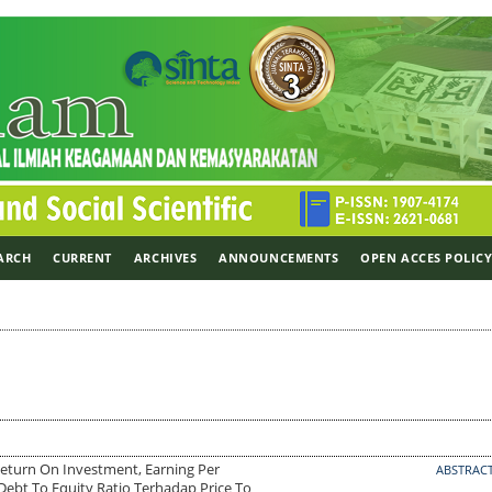
ARCH
CURRENT
ARCHIVES
ANNOUNCEMENTS
OPEN ACCES POLIC
eturn On Investment, Earning Per
ABSTRAC
Debt To Equity Ratio Terhadap Price To