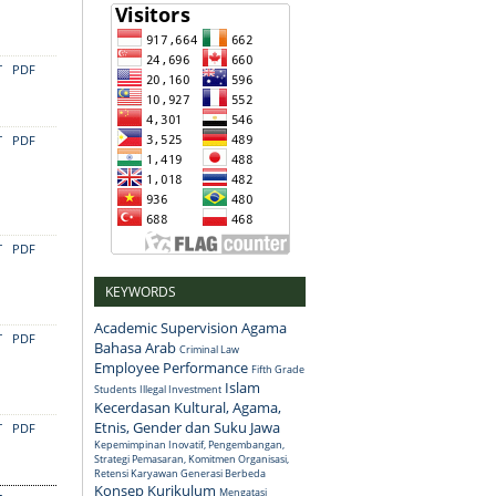
T
PDF
T
PDF
T
PDF
KEYWORDS
Academic Supervision
Agama
T
PDF
Bahasa Arab
Criminal Law
Employee Performance
Fifth Grade
Islam
Students
Illegal Investment
Kecerdasan Kultural, Agama,
Etnis, Gender dan Suku Jawa
T
PDF
Kepemimpinan Inovatif, Pengembangan,
Strategi Pemasaran, Komitmen Organisasi,
Retensi Karyawan Generasi Berbeda
Konsep
Kurikulum
Mengatasi