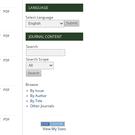
LANGUAGE
T
PDF
Select Language
T
PDF
JOURNAL CONTENT
Search
Search Scope
T
PDF
Browse
T
PDF
By Issue
By Author
By Title
Other Journals
T
PDF
View My Stats