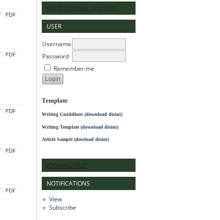
OPEN JOURNAL SYSTEMS
T
PDF
USER
Username
T
PDF
Password
Remember me
Template
T
PDF
Writing Guidelines
(
download disini
)
Writing Template (
download disini
)
Article Sample (
dowload disini
)
T
PDF
JOURNAL HELP
NOTIFICATIONS
T
PDF
View
Subscribe