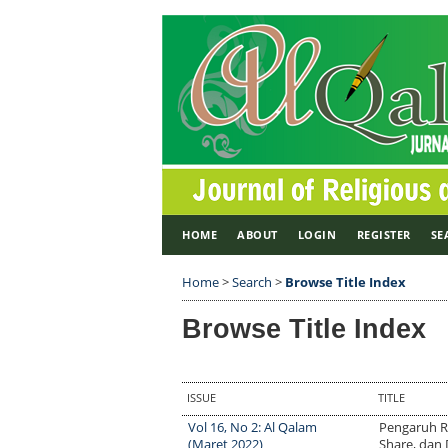
HOME
ABOUT
LOGIN
REGISTER
SE
Home
>
Search
>
Browse Title Index
Browse Title Index
ISSUE
TITLE
Vol 16, No 2: Al Qalam
Pengaruh R
(Maret 2022)
Share, dan 