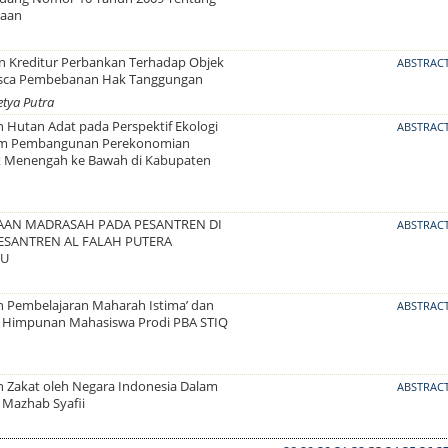
taan
 Kreditur Perbankan Terhadap Objek
ABSTRAC
asca Pembebanan Hak Tanggungan
etya Putra
 Hutan Adat pada Perspektif Ekologi
ABSTRAC
lam Pembangunan Perekonomian
 Menengah ke Bawah di Kabupaten
AAN MADRASAH PADA PESANTREN DI
ABSTRAC
SANTREN AL FALAH PUTERA
RU
n Pembelajaran Maharah Istima’ dan
ABSTRAC
 Himpunan Mahasiswa Prodi PBA STIQ
n Zakat oleh Negara Indonesia Dalam
ABSTRAC
Mazhab Syafii