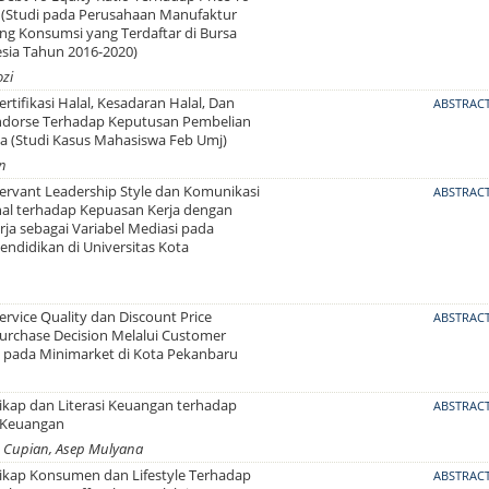
 (Studi pada Perusahaan Manufaktur
ng Konsumsi yang Terdaftar di Bursa
esia Tahun 2016-2020)
zi
rtifikasi Halal, Kesadaran Halal, Dan
ABSTRAC
Endorse Terhadap Keputusan Pembelian
a (Studi Kasus Mahasiswa Feb Umj)
in
ervant Leadership Style dan Komunikasi
ABSTRAC
nal terhadap Kepuasan Kerja dengan
rja sebagai Variabel Mediasi pada
ndidikan di Universitas Kota
rvice Quality dan Discount Price
ABSTRAC
urchase Decision Melalui Customer
n pada Minimarket di Kota Pekanbaru
ikap dan Literasi Keuangan terhadap
ABSTRAC
 Keuangan
an Cupian, Asep Mulyana
ikap Konsumen dan Lifestyle Terhadap
ABSTRAC