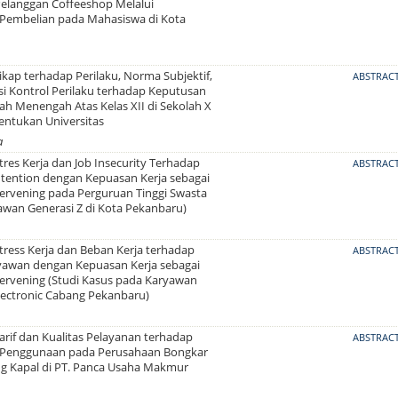
elanggan Coffeeshop Melalui
Pembelian pada Mahasiswa di Kota
kap terhadap Perilaku, Norma Subjektif,
ABSTRAC
si Kontrol Perilaku terhadap Keputusan
ah Menengah Atas Kelas XII di Sekolah X
ntukan Universitas
a
res Kerja dan Job Insecurity Terhadap
ABSTRAC
ntention dengan Kepuasan Kerja sebagai
tervening pada Perguruan Tinggi Swasta
awan Generasi Z di Kota Pekanbaru)
tress Kerja dan Beban Kerja terhadap
ABSTRAC
ryawan dengan Kepuasan Kerja sebagai
tervening (Studi Kasus pada Karyawan
lectronic Cabang Pekanbaru)
rif dan Kualitas Pelayanan terhadap
ABSTRAC
 Penggunaan pada Perusahaan Bongkar
g Kapal di PT. Panca Usaha Makmur