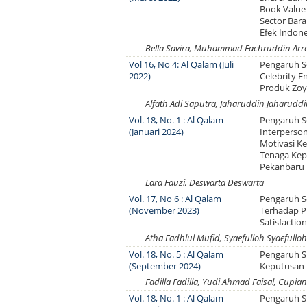
Book Value
Sector Bara
Efek Indon
Bella Savira, Muhammad Fachruddin Arro
Vol 16, No 4: Al Qalam (Juli
Pengaruh Se
2022)
Celebrity 
Produk Zoy
Alfath Adi Saputra, Jaharuddin Jaharudd
Vol. 18, No. 1 : Al Qalam
Pengaruh S
(Januari 2024)
Interperso
Motivasi Ke
Tenaga Kepe
Pekanbaru
Lara Fauzi, Deswarta Deswarta
Vol. 17, No 6 : Al Qalam
Pengaruh Se
(November 2023)
Terhadap P
Satisfactio
Atha Fadhlul Mufid, Syaefulloh Syaefulloh
Vol. 18, No. 5 : Al Qalam
Pengaruh S
(September 2024)
Keputusan
Fadilla Fadilla, Yudi Ahmad Faisal, Cupi
Vol. 18, No. 1 : Al Qalam
Pengaruh S