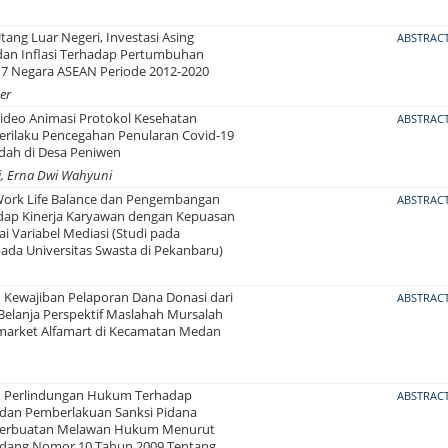
ang Luar Negeri, Investasi Asing
ABSTRAC
dan Inflasi Terhadap Pertumbuhan
 7 Negara ASEAN Periode 2012-2020
her
ideo Animasi Protokol Kesehatan
ABSTRAC
erilaku Pencegahan Penularan Covid-19
adah di Desa Peniwen
i, Erna Dwi Wahyuni
ork Life Balance dan Pengembangan
ABSTRAC
adap Kinerja Karyawan dengan Kepuasan
ai Variabel Mediasi (Studi pada
ada Universitas Swasta di Pekanbaru)
 Kewajiban Pelaporan Dana Donasi dari
ABSTRAC
Belanja Perspektif Maslahah Mursalah
imarket Alfamart di Kecamatan Medan
 Perlindungan Hukum Terhadap
ABSTRAC
dan Pemberlakuan Sanksi Pidana
Perbuatan Melawan Hukum Menurut
dang Nomor 10 Tahun 2009 Tentang