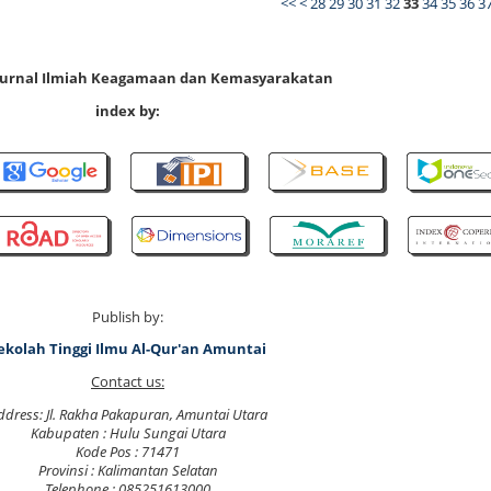
<<
<
28
29
30
31
32
33
34
35
36
3
 Jurnal Ilmiah Keagamaan dan Kemasyarakatan
index by:
Publish by:
ekolah Tinggi Ilmu Al-Qur'an Amuntai
Contact us:
ddress: Jl. Rakha Pakapuran, Amuntai Utara
Kabupaten : Hulu Sungai Utara
Kode Pos : 71471
Provinsi : Kalimantan Selatan
Telephone : 085251613000