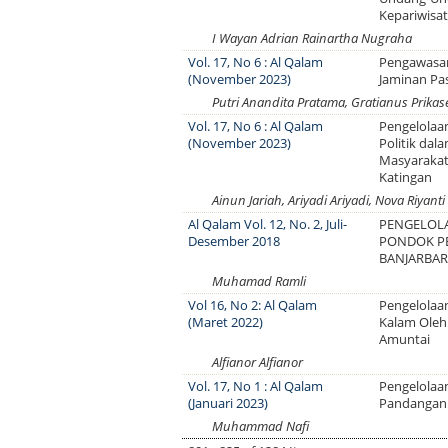
Kepariwisa
I Wayan Adrian Rainartha Nugraha
Vol. 17, No 6 : Al Qalam
Pengawasan
(November 2023)
Jaminan P
Putri Anandita Pratama, Gratianus Prikas
Vol. 17, No 6 : Al Qalam
Pengelolaan
(November 2023)
Politik da
Masyarakat
Katingan
Ainun Jariah, Ariyadi Ariyadi, Nova Riyanti
Al Qalam Vol. 12, No. 2, Juli-
PENGELOL
Desember 2018
PONDOK PE
BANJARBA
Muhamad Ramli
Vol 16, No 2: Al Qalam
Pengelolaa
(Maret 2022)
Kalam Oleh
Amuntai
Alfianor Alfianor
Vol. 17, No 1 : Al Qalam
Pengelolaa
(Januari 2023)
Pandangan 
Muhammad Nafi