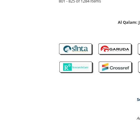
801 - 825 of 1284 Items
Al Qalam:
S
A