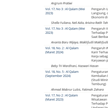
Angrum Pratiwi
Vol. 17, No 3 : Al Qalam (Mei
Pengaruh Ut
2023)
Langsung, 
Ekonomi di
Shella Yuliana, Neli Aida, Arivina Ratih Ta
Vol. 17, No 3 : Al Qalam (Mei
Pengaruh V
2023)
Terhadap P
Saat Berib
Ananta Baru Wijaya, Makhfudli Makhfudl
Vol. 18, No. 2 : Al Qalam
Pengaruh W
(Maret 2024)
Karir Terh
Kerja sebag
Karyawan p
Beby Tri Wardhani, Hazwari Hasan
Vol. 18, No. 5 : Al Qalam
Pengaturan
(September 2024)
Kembalian 
(Studi Min
Tembung)
Ahmad Mabrur Lubis, Fatimah Zahara
Vol. 17, No 2 : Al Qalam
Pengaturan
(Maret 2023)
Wisatawan 
Terhadap 
Undang-Un