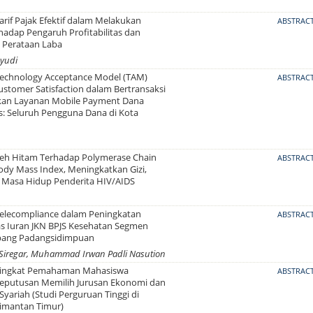
rif Pajak Efektif dalam Melakukan
ABSTRAC
hadap Pengaruh Profitabilitas dan
 Perataan Laba
yudi
echnology Acceptance Model (TAM)
ABSTRAC
stomer Satisfaction dalam Bertransaksi
an Layanan Mobile Payment Dana
s: Seluruh Pengguna Dana di Kota
)
eh Hitam Terhadap Polymerase Chain
ABSTRAC
ody Mass Index, Meningkatkan Gizi,
 Masa Hidup Penderita HIV/AIDS
elecompliance dalam Peningkatan
ABSTRAC
tas Iuran JKN BPJS Kesehatan Segmen
bang Padangsidimpuan
Siregar, Muhammad Irwan Padli Nasution
Tingkat Pemahaman Mahasiswa
ABSTRAC
eputusan Memilih Jurusan Ekonomi dan
yariah (Studi Perguruan Tinggi di
limantan Timur)